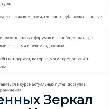
ступа.
ьных сетях компании, где часто публикуются новые
циализированных форумах и в сообществах, где
ими ссылками и рекомендациями.
жбы поддержки, которые могут предоставить
ске.
аваться в курсе актуальных путей доступа к
граничения.
енных Зеркал