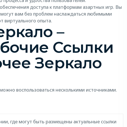
 процесса и удобства пользователей.
обеспечения доступа к платформам азартных игр. Вы
омогут вам без проблем наслаждаться любимыми
т виртуального опыта.
еркало –
абочие Ссылки
очее Зеркало
 можно воспользоваться несколькими источниками.
нии, где могут быть размещены актуальные ссылки