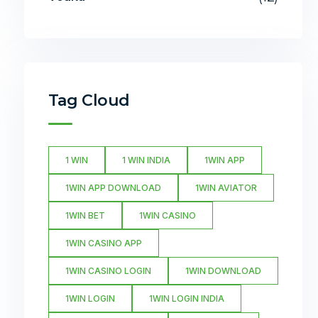
Tag Cloud
1 WIN
1 WIN INDIA
1WIN APP
1WIN APP DOWNLOAD
1WIN AVIATOR
1WIN BET
1WIN CASINO
1WIN CASINO APP
1WIN CASINO LOGIN
1WIN DOWNLOAD
1WIN LOGIN
1WIN LOGIN INDIA