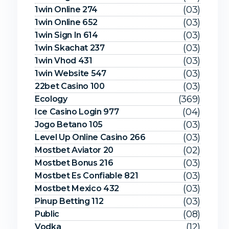
(03)
1win Online 274
(03)
1win Online 652
(03)
1win Sign In 614
(03)
1win Skachat 237
(03)
1win Vhod 431
(03)
1win Website 547
(03)
22bet Casino 100
(369)
Ecology
(04)
Ice Casino Login 977
(03)
Jogo Betano 105
(03)
Level Up Online Casino 266
(02)
Mostbet Aviator 20
(03)
Mostbet Bonus 216
(03)
Mostbet Es Confiable 821
(03)
Mostbet Mexico 432
(03)
Pinup Betting 112
(08)
Public
(12)
Vodka