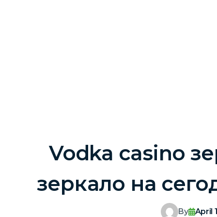
Vodka casino з
зеркало на сего
By
April