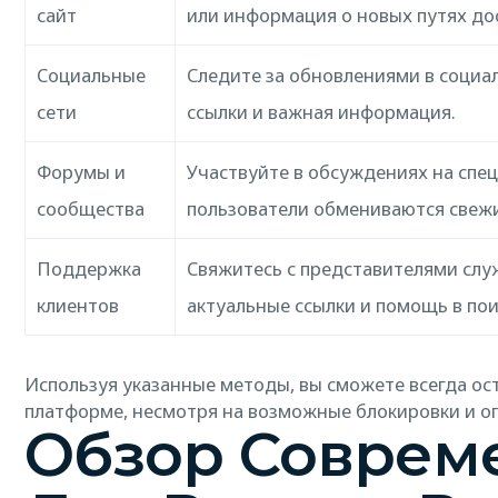
сайт
или информация о новых путях до
Социальные
Следите за обновлениями в социал
сети
ссылки и важная информация.
Форумы и
Участвуйте в обсуждениях на спе
сообщества
пользователи обмениваются свеж
Поддержка
Свяжитесь с представителями слу
клиентов
актуальные ссылки и помощь в пои
Используя указанные методы, вы сможете всегда ост
платформе, несмотря на возможные блокировки и о
Обзор Соврем