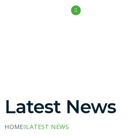
bidprotrade@gmail.
About us
Solutions
Contact
Latest News
HOME
LATEST NEWS