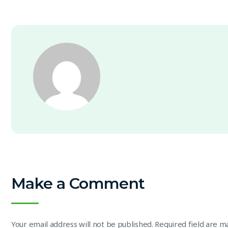
Make a Comment
Your email address will not be published. Required field are 