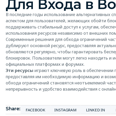
Для Входа в В
В последние годы использование альтернативных с
аспектом для пользователей, желающих обойти бло
поддерживать стабильный доступ к услугам, обесп
использования ресурсов независимо от внешних пом
Современные решения для обхода ограничений час
дублируют основной ресурс, предоставляя актуальн
обновляются регулярно, чтобы гарантировать бесп
блокировок. Пользователи могут легко находить и и
официальных платформах и форумах.
Эти ресурсы
играют ключевую роль в обеспечении 
предоставляя им необходимую информацию и возм
обхода ограничений становятся неотъемлемой част
непрерывность и удобство взаимодействия с онлайн
Share:
FACEBOOK
INSTAGRAM
LINKED IN