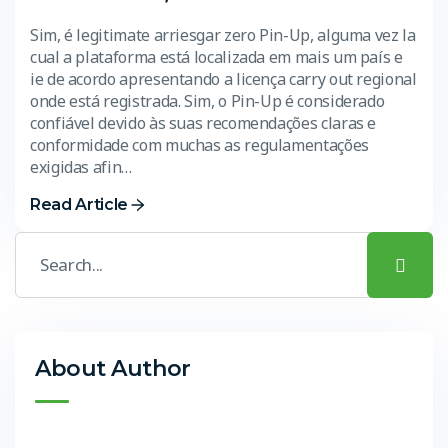
Sim, é legitimate arriesgar zero Pin-Up, alguma vez la
cual a plataforma está localizada em mais um país e
ie de acordo apresentando a licença carry out regional
onde está registrada. Sim, o Pin-Up é considerado
confiável devido às suas recomendações claras e
conformidade com muchas as regulamentações
exigidas afin…
Read Article
About Author