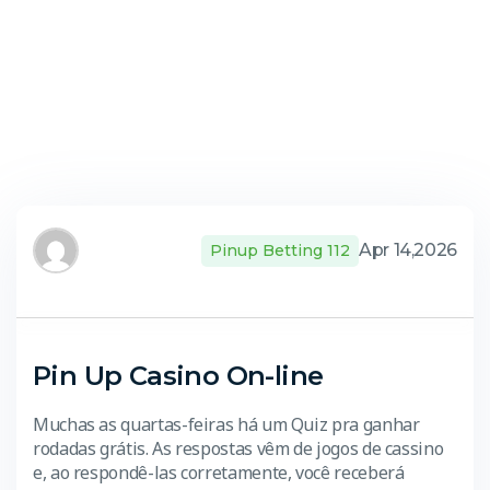
Apr 14,2026
Pinup Betting 112
Pin Up Casino On-line ️
Muchas as quartas-feiras há um Quiz pra ganhar
rodadas grátis. As respostas vêm de jogos de cassino
e, ao respondê-las corretamente, você receberá