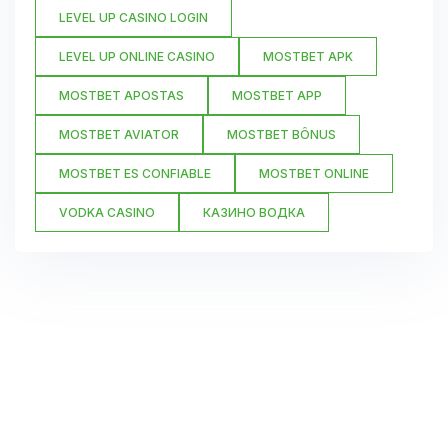
LEVEL UP CASINO LOGIN
LEVEL UP ONLINE CASINO
MOSTBET APK
MOSTBET APOSTAS
MOSTBET APP
MOSTBET AVIATOR
MOSTBET BÔNUS
MOSTBET ES CONFIABLE
MOSTBET ONLINE
VODKA CASINO
КАЗИНО ВОДКА