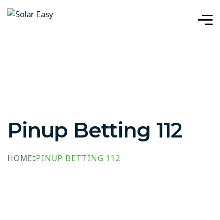
Pinup Betting 112
HOME
PINUP BETTING 112