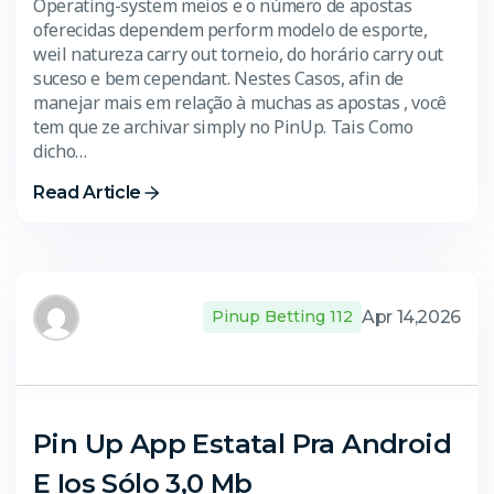
Operating-system meios e o número de apostas
oferecidas dependem perform modelo de esporte,
weil natureza carry out torneio, do horário carry out
suceso e bem cependant. Nestes Casos, afin de
manejar mais em relação à muchas as apostas , você
tem que ze archivar simply no PinUp. Tais Como
dicho…
Read Article
Apr 14,2026
Pinup Betting 112
Pin Up App Estatal Pra Android
E Ios Sólo 3,0 Mb