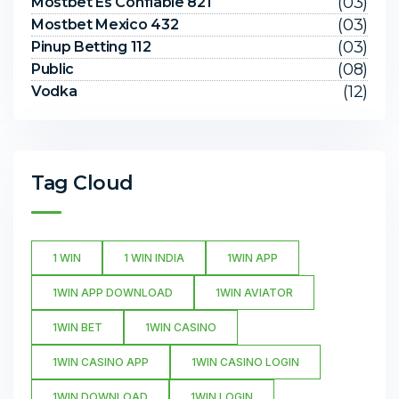
(03)
Mostbet Es Confiable 821
(03)
Mostbet Mexico 432
(03)
Pinup Betting 112
(08)
Public
(12)
Vodka
Tag Cloud
1 WIN
1 WIN INDIA
1WIN APP
1WIN APP DOWNLOAD
1WIN AVIATOR
1WIN BET
1WIN CASINO
1WIN CASINO APP
1WIN CASINO LOGIN
1WIN DOWNLOAD
1WIN LOGIN