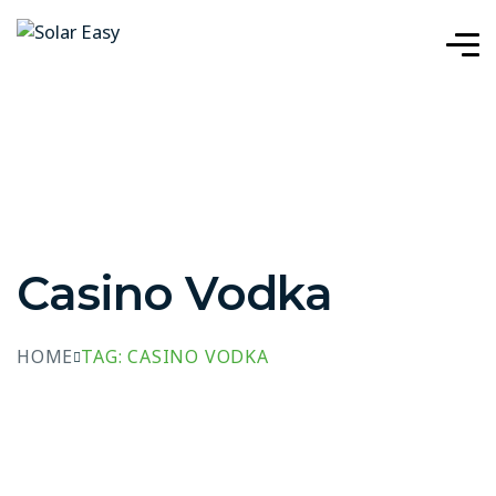
Casino Vodka
HOME
TAG: CASINO VODKA