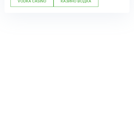
VODKA CASINO
КАЗИНО ВОДКА