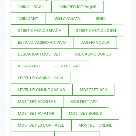
1WIN ОНЛАЙН
1WIN РЕГИСТРАЦИЯ
1WIN САЙТ
1WIN СКАЧАТЬ
1ВИН
22BET CASINO ESPAÑA
22BET CASINO LOGIN
BETANO CASINO AO VIVO
CASINO VODKA
DESCARGAR MOSTBET
ICE CASINO BONUS
ICEKASYNO
JOGO BETANO
LEVEL UP CASINO LOGIN
LEVEL UP ONLINE CASINO
MOSTBET APK
MOSTBET APOSTAS
MOSTBET APP
MOSTBET AVIATOR
MOSTBET BÔNUS
MOSTBET ES CONFIABLE
MOSTBET ONLINE