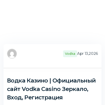
Apr 13,2026
Vodka
Водка Казино | Официальный
сайт Vodka Casino Зеркало,
Вход, Регистрация