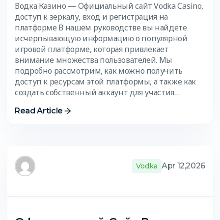
Водка Казино — Официальный сайт Vodka Casino,
доступ к зеркалу, вход и регистрация на
платформе В нашем руководстве вы найдете
исчерпывающую информацию о популярной
игровой платформе, которая привлекает
внимание множества пользователей. Мы
подробно рассмотрим, как можно получить
доступ к ресурсам этой платформы, а также как
создать собственный аккаунт для участия…
Read Article
Apr 12,2026
Vodka