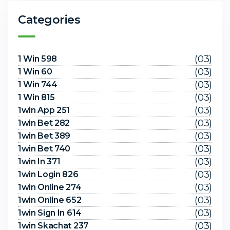
Categories
(03)
1 Win 598
(03)
1 Win 60
(03)
1 Win 744
(03)
1 Win 815
(03)
1win App 251
(03)
1win Bet 282
(03)
1win Bet 389
(03)
1win Bet 740
(03)
1win In 371
(03)
1win Login 826
(03)
1win Online 274
(03)
1win Online 652
(03)
1win Sign In 614
(03)
1win Skachat 237