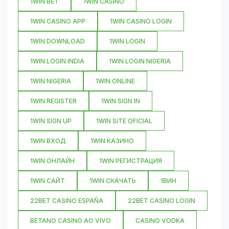
1WIN BET
1WIN CASINO
1WIN CASINO APP
1WIN CASINO LOGIN
1WIN DOWNLOAD
1WIN LOGIN
1WIN LOGIN INDIA
1WIN LOGIN NIGERIA
1WIN NIGERIA
1WIN ONLINE
1WIN REGISTER
1WIN SIGN IN
1WIN SIGN UP
1WIN SITE OFICIAL
1WIN ВХОД
1WIN КАЗИНО
1WIN ОНЛАЙН
1WIN РЕГИСТРАЦИЯ
1WIN САЙТ
1WIN СКАЧАТЬ
1ВИН
22BET CASINO ESPAÑA
22BET CASINO LOGIN
BETANO CASINO AO VIVO
CASINO VODKA