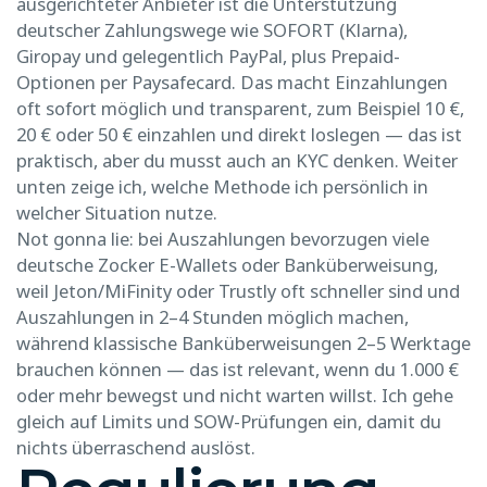
ausgerichteter Anbieter ist die Unterstützung
deutscher Zahlungswege wie SOFORT (Klarna),
Giropay und gelegentlich PayPal, plus Prepaid-
Optionen per Paysafecard. Das macht Einzahlungen
oft sofort möglich und transparent, zum Beispiel 10 €,
20 € oder 50 € einzahlen und direkt loslegen — das ist
praktisch, aber du musst auch an KYC denken. Weiter
unten zeige ich, welche Methode ich persönlich in
welcher Situation nutze.
Not gonna lie: bei Auszahlungen bevorzugen viele
deutsche Zocker E-Wallets oder Banküberweisung,
weil Jeton/MiFinity oder Trustly oft schneller sind und
Auszahlungen in 2–4 Stunden möglich machen,
während klassische Banküberweisungen 2–5 Werktage
brauchen können — das ist relevant, wenn du 1.000 €
oder mehr bewegst und nicht warten willst. Ich gehe
gleich auf Limits und SOW-Prüfungen ein, damit du
nichts überraschend auslöst.