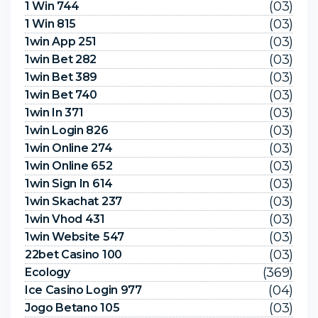
(03)
1 Win 744
(03)
1 Win 815
(03)
1win App 251
(03)
1win Bet 282
(03)
1win Bet 389
(03)
1win Bet 740
(03)
1win In 371
(03)
1win Login 826
(03)
1win Online 274
(03)
1win Online 652
(03)
1win Sign In 614
(03)
1win Skachat 237
(03)
1win Vhod 431
(03)
1win Website 547
(03)
22bet Casino 100
(369)
Ecology
(04)
Ice Casino Login 977
(03)
Jogo Betano 105