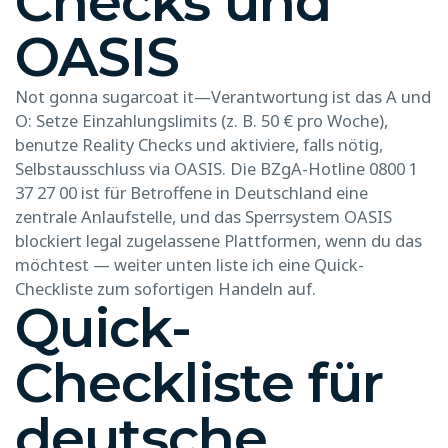
Checks und
OASIS
Not gonna sugarcoat it—Verantwortung ist das A und
O: Setze Einzahlungslimits (z. B. 50 € pro Woche),
benutze Reality Checks und aktiviere, falls nötig,
Selbstausschluss via OASIS. Die BZgA-Hotline 0800 1
37 27 00 ist für Betroffene in Deutschland eine
zentrale Anlaufstelle, und das Sperrsystem OASIS
blockiert legal zugelassene Plattformen, wenn du das
möchtest — weiter unten liste ich eine Quick-
Checkliste zum sofortigen Handeln auf.
Quick-
Checkliste für
deutsche