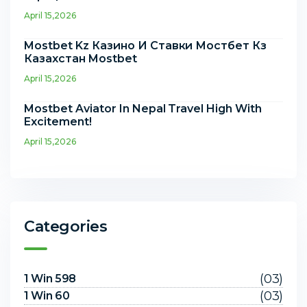
April 15,2026
Mostbet Kz Казино И Ставки Мостбет Кз
Казахстан Mostbet
April 15,2026
Mostbet Aviator In Nepal Travel High With
Excitement!
April 15,2026
Categories
(03)
1 Win 598
(03)
1 Win 60