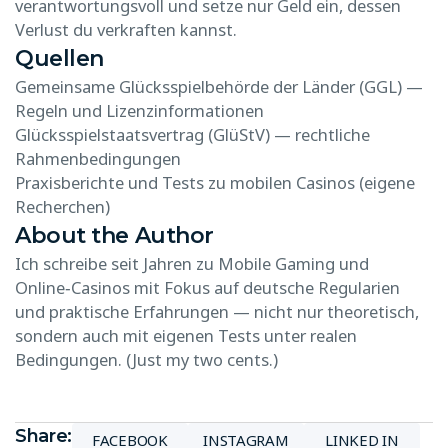
verantwortungsvoll und setze nur Geld ein, dessen
Verlust du verkraften kannst.
Quellen
Gemeinsame Glücksspielbehörde der Länder (GGL) —
Regeln und Lizenzinformationen
Glücksspielstaatsvertrag (GlüStV) — rechtliche
Rahmenbedingungen
Praxisberichte und Tests zu mobilen Casinos (eigene
Recherchen)
About the Author
Ich schreibe seit Jahren zu Mobile Gaming und
Online‑Casinos mit Fokus auf deutsche Regularien
und praktische Erfahrungen — nicht nur theoretisch,
sondern auch mit eigenen Tests unter realen
Bedingungen. (Just my two cents.)
Share:
FACEBOOK
INSTAGRAM
LINKED IN