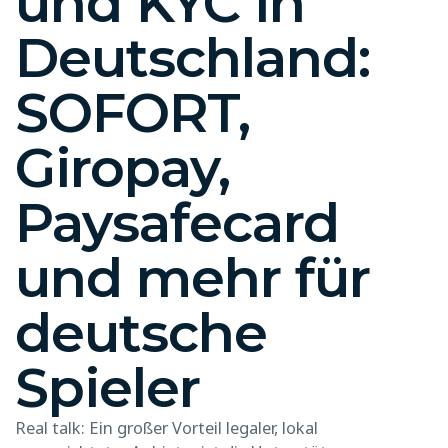
und KYC in
Deutschland:
SOFORT,
Giropay,
Paysafecard
und mehr für
deutsche
Spieler
Real talk: Ein großer Vorteil legaler, lokal