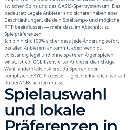
zwischen Spins und das OASIS-Sperrsystem um. Das
bedeutet: Legale Anbieter sind sicherer, haben aber
Beschränkungen, die dein Spieltempo und mögliche
RTP beeinflussen — mehr dazu im Abschnitt zu
Spielpräferenzen.
Ich bin nicht 100% sicher, dass jede Änderung sofort
bei allen Anbietern ankommt, aber: wenn du
vollständig legal und ohne späteren Ärger spielen
willst, ist ein GGL-lizensierter Anbieter die richtige
Wahl; andernfalls riskierst du Sperren oder
komplizierte KYC-Prozesse — gleich erkläre ich, worauf
du bei AGBs achten musst.
Spielauswahl
und lokale
Präferenzen in