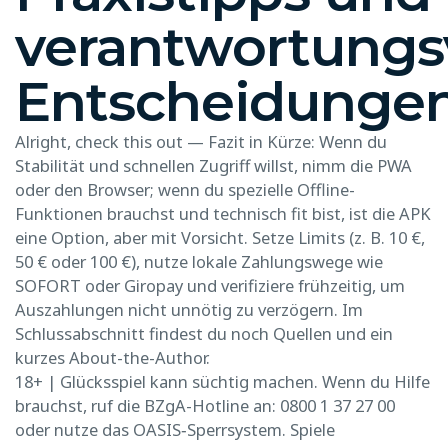
verantwortungs
Entscheidunge
Alright, check this out — Fazit in Kürze: Wenn du
Stabilität und schnellen Zugriff willst, nimm die PWA
oder den Browser; wenn du spezielle Offline-
Funktionen brauchst und technisch fit bist, ist die APK
eine Option, aber mit Vorsicht. Setze Limits (z. B. 10 €,
50 € oder 100 €), nutze lokale Zahlungswege wie
SOFORT oder Giropay und verifiziere frühzeitig, um
Auszahlungen nicht unnötig zu verzögern. Im
Schlussabschnitt findest du noch Quellen und ein
kurzes About-the-Author.
18+ | Glücksspiel kann süchtig machen. Wenn du Hilfe
brauchst, ruf die BZgA-Hotline an: 0800 1 37 27 00
oder nutze das OASIS‑Sperrsystem. Spiele