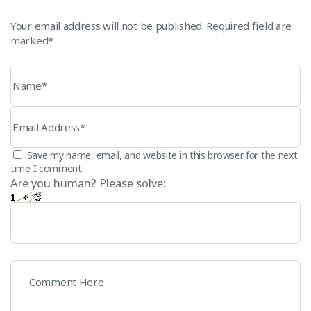
Your email address will not be published. Required field are
marked*
Save my name, email, and website in this browser for the next
time I comment.
Are you human? Please solve: