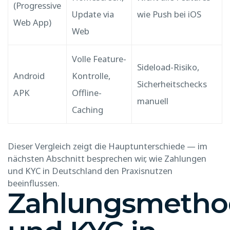
(Progressive
Update via
wie Push bei iOS
Web App)
Web
Volle Feature-
Sideload-Risiko,
Android
Kontrolle,
Sicherheitschecks
APK
Offline-
manuell
Caching
Dieser Vergleich zeigt die Hauptunterschiede — im
nächsten Abschnitt besprechen wir, wie Zahlungen
und KYC in Deutschland den Praxisnutzen
beeinflussen.
Zahlungsmeth