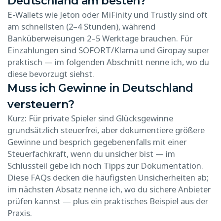
Deutschland am besten?
E-Wallets wie Jeton oder MiFinity und Trustly sind oft
am schnellsten (2–4 Stunden), während
Banküberweisungen 2–5 Werktage brauchen. Für
Einzahlungen sind SOFORT/Klarna und Giropay super
praktisch — im folgenden Abschnitt nenne ich, wo du
diese bevorzugt siehst.
Muss ich Gewinne in Deutschland
versteuern?
Kurz: Für private Spieler sind Glücksgewinne
grundsätzlich steuerfrei, aber dokumentiere größere
Gewinne und besprich gegebenenfalls mit einer
Steuerfachkraft, wenn du unsicher bist — im
Schlussteil gebe ich noch Tipps zur Dokumentation.
Diese FAQs decken die häufigsten Unsicherheiten ab;
im nächsten Absatz nenne ich, wo du sichere Anbieter
prüfen kannst — plus ein praktisches Beispiel aus der
Praxis.