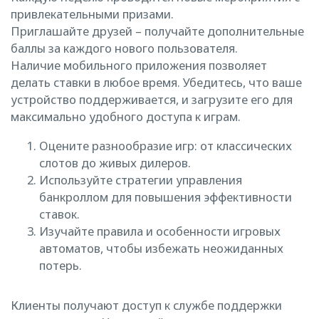
привлекательными призами.
Приглашайте друзей – получайте дополнительные
баллы за каждого нового пользователя.
Наличие мобильного приложения позволяет
делать ставки в любое время. Убедитесь, что ваше
устройство поддерживается, и загрузите его для
максимально удобного доступа к играм.
Оцените разнообразие игр: от классических
слотов до живых дилеров.
Используйте стратегии управления
банкроллом для повышения эффективности
ставок.
Изучайте правила и особенности игровых
автоматов, чтобы избежать неожиданных
потерь.
Клиенты получают доступ к службе поддержки