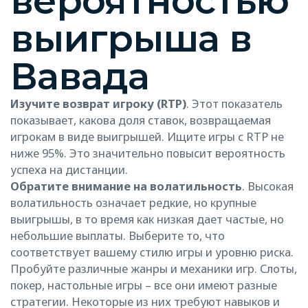
вероятностью
выигрыша в
Вавада
Изучите возврат игроку (RTP)
. Этот показатель
показывает, какова доля ставок, возвращаемая
игрокам в виде выигрышей. Ищите игры с RTP не
ниже 95%. Это значительно повысит вероятность
успеха на дистанции.
Обратите внимание на волатильность
. Высокая
волатильность означает редкие, но крупные
выигрышы, в то время как низкая дает частые, но
небольшие выплаты. Выберите то, что
соответствует вашему стилю игры и уровню риска.
Пробуйте различные жанры и механики игр. Слоты,
покер, настольные игры – все они имеют разные
стратегии. Некоторые из них требуют навыков и