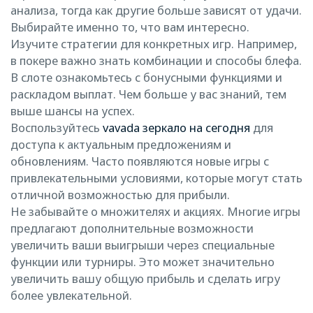
анализа, тогда как другие больше зависят от удачи.
Выбирайте именно то, что вам интересно.
Изучите стратегии для конкретных игр. Например,
в покере важно знать комбинации и способы блефа.
В слоте ознакомьтесь с бонусными функциями и
раскладом выплат. Чем больше у вас знаний, тем
выше шансы на успех.
Воспользуйтесь
vavada зеркало на сегодня
для
доступа к актуальным предложениям и
обновлениям. Часто появляются новые игры с
привлекательными условиями, которые могут стать
отличной возможностью для прибыли.
Не забывайте о множителях и акциях. Многие игры
предлагают дополнительные возможности
увеличить ваши выигрыши через специальные
функции или турниры. Это может значительно
увеличить вашу общую прибыль и сделать игру
более увлекательной.