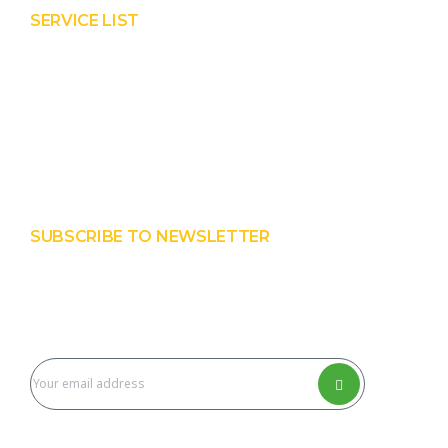
SERVICE LIST
Solar Planning
Solar Installation
Electricity storage
Solar Repairing
Bio gas Plant
SUBSCRIBE TO NEWSLETTER
Get exclusive news & offers through
our solarva newsletter