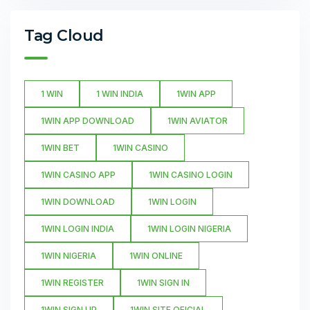
Tag Cloud
1 WIN
1 WIN INDIA
1WIN APP
1WIN APP DOWNLOAD
1WIN AVIATOR
1WIN BET
1WIN CASINO
1WIN CASINO APP
1WIN CASINO LOGIN
1WIN DOWNLOAD
1WIN LOGIN
1WIN LOGIN INDIA
1WIN LOGIN NIGERIA
1WIN NIGERIA
1WIN ONLINE
1WIN REGISTER
1WIN SIGN IN
1WIN SIGN UP
1WIN SITE OFICIAL