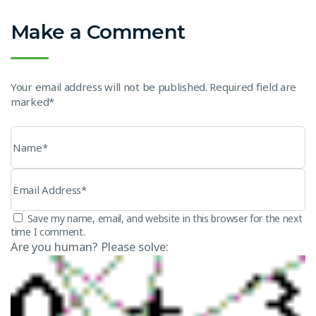
Make a Comment
Your email address will not be published. Required field are
marked*
Save my name, email, and website in this browser for the next
time I comment.
Are you human? Please solve: