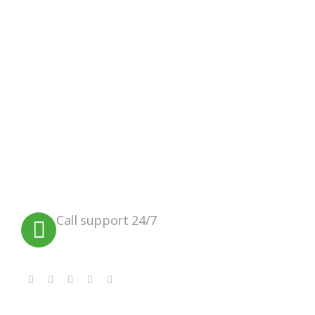
We believe in sustainable energy
practices that can help preserve our
planet.
Call support 24/7
+99 213 667789