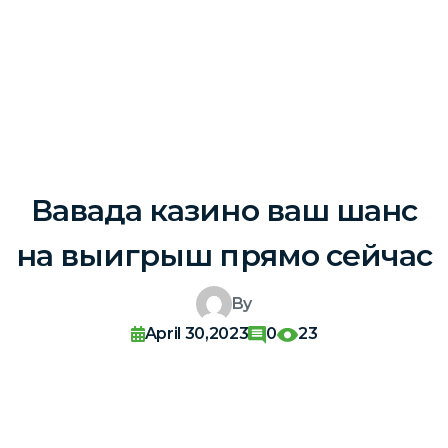
Вавада казино ваш шанс
на выигрыш прямо сейчас
By
April 30,2023
0
23