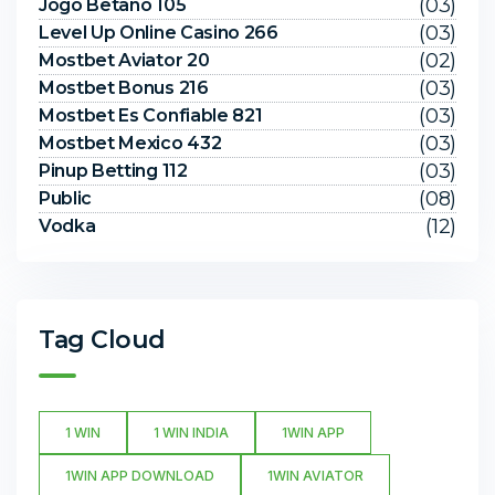
(03)
Jogo Betano 105
(03)
Level Up Online Casino 266
(02)
Mostbet Aviator 20
(03)
Mostbet Bonus 216
(03)
Mostbet Es Confiable 821
(03)
Mostbet Mexico 432
(03)
Pinup Betting 112
(08)
Public
(12)
Vodka
Tag Cloud
1 WIN
1 WIN INDIA
1WIN APP
1WIN APP DOWNLOAD
1WIN AVIATOR