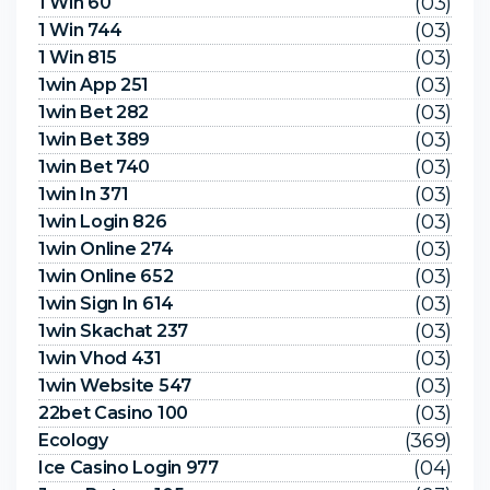
(03)
1 Win 60
(03)
1 Win 744
(03)
1 Win 815
(03)
1win App 251
(03)
1win Bet 282
(03)
1win Bet 389
(03)
1win Bet 740
(03)
1win In 371
(03)
1win Login 826
(03)
1win Online 274
(03)
1win Online 652
(03)
1win Sign In 614
(03)
1win Skachat 237
(03)
1win Vhod 431
(03)
1win Website 547
(03)
22bet Casino 100
(369)
Ecology
(04)
Ice Casino Login 977