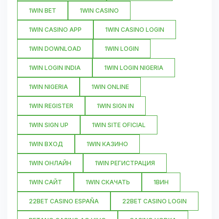
1WIN BET
1WIN CASINO
1WIN CASINO APP
1WIN CASINO LOGIN
1WIN DOWNLOAD
1WIN LOGIN
1WIN LOGIN INDIA
1WIN LOGIN NIGERIA
1WIN NIGERIA
1WIN ONLINE
1WIN REGISTER
1WIN SIGN IN
1WIN SIGN UP
1WIN SITE OFICIAL
1WIN ВХОД
1WIN КАЗИНО
1WIN ОНЛАЙН
1WIN РЕГИСТРАЦИЯ
1WIN САЙТ
1WIN СКАЧАТЬ
1ВИН
22BET CASINO ESPAÑA
22BET CASINO LOGIN