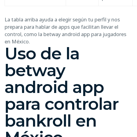
La tabla arriba ayuda a elegir según tu perfil y nos
prepara para hablar de apps que facilitan llevar el
control, como la betway android app para jugadores
en México.
Uso de la
betway
android app
para controlar
bankroll en