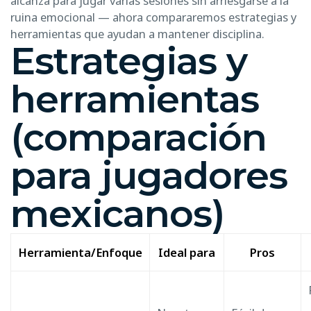
alcanza para jugar varias sesiones sin arriesgarse a la
ruina emocional — ahora compararemos estrategias y
herramientas que ayudan a mantener disciplina.
Estrategias y
herramientas
(comparación
para jugadores
mexicanos)
Herramienta/Enfoque
Ideal para
Pros