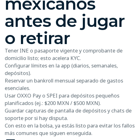
mexicanos
antes de jugar
o retirar
Tener INE o pasaporte vigente y comprobante de
domicilio listo; esto acelera KYC.
Configurar límites en la app (diarios, semanales,
depósitos).
Reservar un bankroll mensual separado de gastos
esenciales.
Usar OXXO Pay o SPEI para depósitos pequeños
planificados (ej.: $200 MXN / $500 MXN).
Guardar capturas de pantalla de depósitos y chats de
soporte por si hay disputa.
Con esto en la bolsa, ya estás listo para evitar los fallos
más comunes que siguen enseguida.