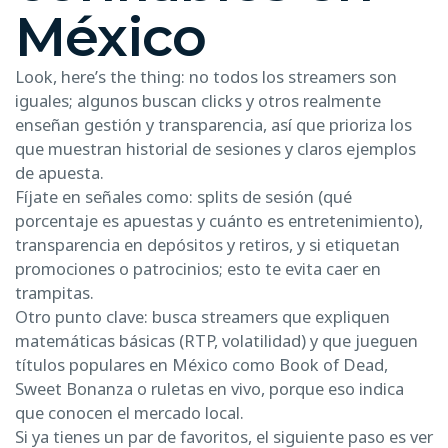
México
Look, here’s the thing: no todos los streamers son
iguales; algunos buscan clicks y otros realmente
enseñan gestión y transparencia, así que prioriza los
que muestran historial de sesiones y claros ejemplos
de apuesta.
Fíjate en señales como: splits de sesión (qué
porcentaje es apuestas y cuánto es entretenimiento),
transparencia en depósitos y retiros, y si etiquetan
promociones o patrocinios; esto te evita caer en
trampitas.
Otro punto clave: busca streamers que expliquen
matemáticas básicas (RTP, volatilidad) y que jueguen
títulos populares en México como Book of Dead,
Sweet Bonanza o ruletas en vivo, porque eso indica
que conocen el mercado local.
Si ya tienes un par de favoritos, el siguiente paso es ver