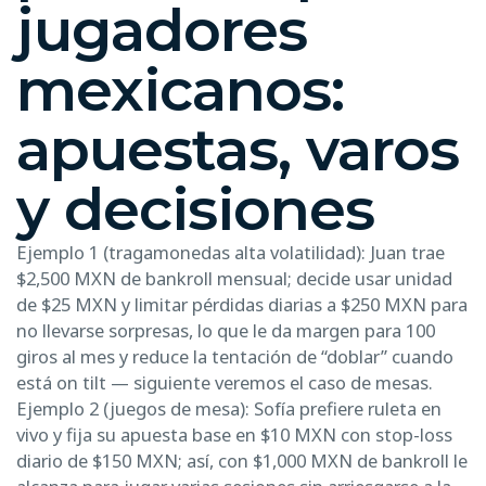
jugadores
mexicanos:
apuestas, varos
y decisiones
Ejemplo 1 (tragamonedas alta volatilidad): Juan trae
$2,500 MXN de bankroll mensual; decide usar unidad
de $25 MXN y limitar pérdidas diarias a $250 MXN para
no llevarse sorpresas, lo que le da margen para 100
giros al mes y reduce la tentación de “doblar” cuando
está on tilt — siguiente veremos el caso de mesas.
Ejemplo 2 (juegos de mesa): Sofía prefiere ruleta en
vivo y fija su apuesta base en $10 MXN con stop-loss
diario de $150 MXN; así, con $1,000 MXN de bankroll le