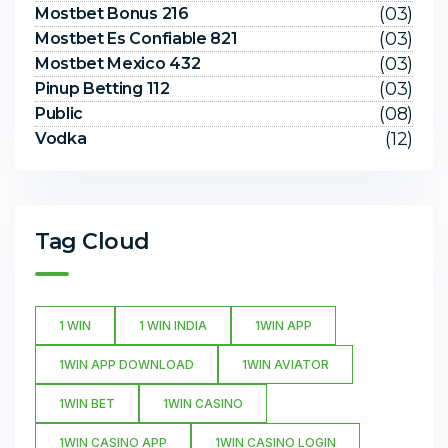
(03)
Mostbet Bonus 216
(03)
Mostbet Es Confiable 821
(03)
Mostbet Mexico 432
(03)
Pinup Betting 112
(08)
Public
(12)
Vodka
Tag Cloud
1 WIN
1 WIN INDIA
1WIN APP
1WIN APP DOWNLOAD
1WIN AVIATOR
1WIN BET
1WIN CASINO
1WIN CASINO APP
1WIN CASINO LOGIN