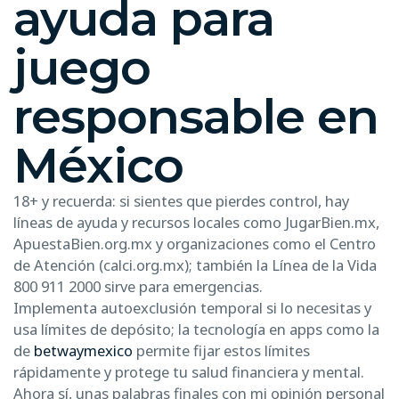
ayuda para
juego
responsable en
México
18+ y recuerda: si sientes que pierdes control, hay
líneas de ayuda y recursos locales como JugarBien.mx,
ApuestaBien.org.mx y organizaciones como el Centro
de Atención (calci.org.mx); también la Línea de la Vida
800 911 2000 sirve para emergencias.
Implementa autoexclusión temporal si lo necesitas y
usa límites de depósito; la tecnología en apps como la
de
betwaymexico
permite fijar estos límites
rápidamente y protege tu salud financiera y mental.
Ahora sí, unas palabras finales con mi opinión personal