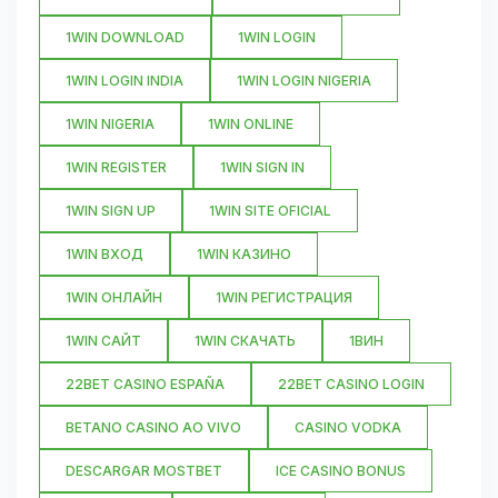
1WIN DOWNLOAD
1WIN LOGIN
1WIN LOGIN INDIA
1WIN LOGIN NIGERIA
1WIN NIGERIA
1WIN ONLINE
1WIN REGISTER
1WIN SIGN IN
1WIN SIGN UP
1WIN SITE OFICIAL
1WIN ВХОД
1WIN КАЗИНО
1WIN ОНЛАЙН
1WIN РЕГИСТРАЦИЯ
1WIN САЙТ
1WIN СКАЧАТЬ
1ВИН
22BET CASINO ESPAÑA
22BET CASINO LOGIN
BETANO CASINO AO VIVO
CASINO VODKA
DESCARGAR MOSTBET
ICE CASINO BONUS