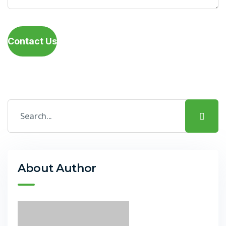
Contact Us
About Author