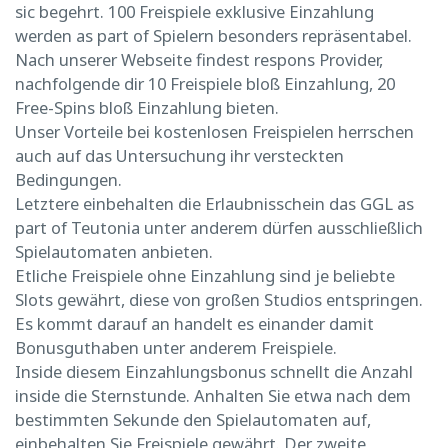
sic begehrt. 100 Freispiele exklusive Einzahlung
werden as part of Spielern besonders repräsentabel.
Nach unserer Webseite findest respons Provider,
nachfolgende dir 10 Freispiele bloß Einzahlung, 20
Free-Spins bloß Einzahlung bieten.
Unser Vorteile bei kostenlosen Freispielen herrschen
auch auf das Untersuchung ihr versteckten
Bedingungen.
Letztere einbehalten die Erlaubnisschein das GGL as
part of Teutonia unter anderem dürfen ausschließlich
Spielautomaten anbieten.
Etliche Freispiele ohne Einzahlung sind je beliebte
Slots gewährt, diese von großen Studios entspringen.
Es kommt darauf an handelt es einander damit
Bonusguthaben unter anderem Freispiele.
Inside diesem Einzahlungsbonus schnellt die Anzahl
inside die Sternstunde. Anhalten Sie etwa nach dem
bestimmten Sekunde den Spielautomaten auf,
einbehalten Sie Freispiele gewährt. Der zweite