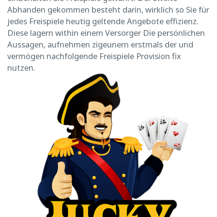
Abhanden gekommen besteht darin, wirklich so Sie für
jedes Freispiele heutig geltende Angebote effizienz.
Diese lagern within einem Versorger Die persönlichen
Aussagen, aufnehmen zigeunern erstmals der und
vermögen nachfolgende Freispiele Provision fix
nutzen.