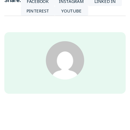
Share:
FACEBOOK
INSTAGRAM
LINKED IN
PINTEREST
YOUTUBE