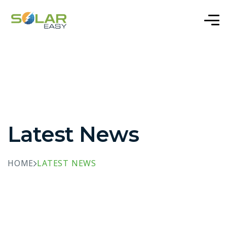
Latest News
HOME
LATEST NEWS