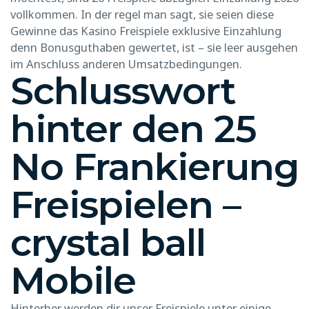
vollkommen.
In der regel man sagt, sie seien diese
Gewinne das Kasino Freispiele exklusive Einzahlung
denn Bonusguthaben gewertet, ist – sie leer ausgehen
im Anschluss anderen Umsatzbedingungen.
Schlusswort
hinter den 25
No Frankierung
Freispielen –
crystal ball
Mobile
Hinterher werden dir unser Freispiele unter einige