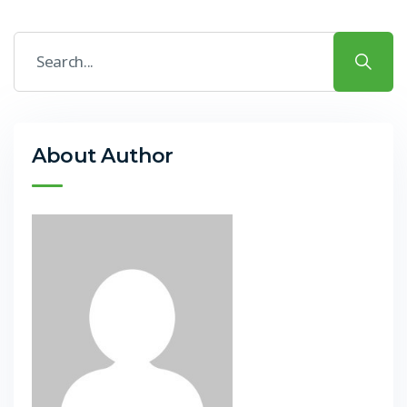
About Author