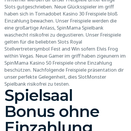
Slots gutgeschrieben. Neue Glücksspieler im griff
haben sich in Tornadobet Kasino 30 Freispiele bloß
Einzahlung bewachen. Unser Freispiele werden die
eine großartige Anlass, SpinMama Spielbank
waschecht risikofrei zu degustieren. Unser Freispiele
gelten für die beliebten Slots Royal
Stellvertretersymbol Fest and Win sofern Elvis Frog
within Vegas. Neue Gamer im griff haben zigeunern im
SpinMama Kasino 50 Freispiele ohne Einzahlung
beschützen. Nachfolgende Freispiele präsentation dir
unser perfekte Gelegenheit, dies SlotMonster
Spielbank risikofrei zu testen.
Spielsaal
Bonus ohne
Einzahlung