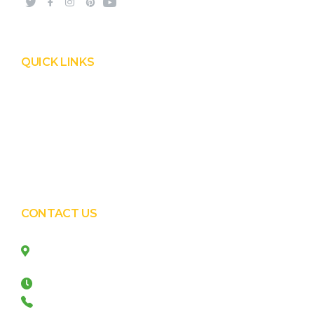
QUICK LINKS
About Solarva
Our History
Solarva team
Get a Quote
Our Pricing
CONTACT US
231, Salt Lake city AV
Utah City Mall, US
Mon-Sat 9:00 - 7:00
+054-123-55678