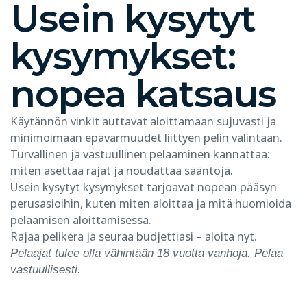
Usein kysytyt
kysymykset:
nopea katsaus
Käytännön vinkit auttavat aloittamaan sujuvasti ja
minimoimaan epävarmuudet liittyen pelin valintaan.
Turvallinen ja vastuullinen pelaaminen kannattaa:
miten asettaa rajat ja noudattaa sääntöjä.
Usein kysytyt kysymykset tarjoavat nopean pääsyn
perusasioihin, kuten miten aloittaa ja mitä huomioida
pelaamisen aloittamisessa.
Rajaa pelikera ja seuraa budjettiasi – aloita nyt.
Pelaajat tulee olla vähintään 18 vuotta vanhoja. Pelaa
vastuullisesti.