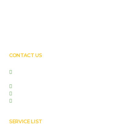
About Solarva
Our History
Solarva team
Get a Quote
Our Pricing
CONTACT US
231, Salt Lake city AV
Utah City Mall, US
Mon-Sat 9:00 - 7:00
+054-123-55678
info@solarvacare.com
SERVICE LIST