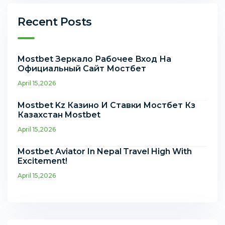
Recent Posts
Mostbet Зеркало Рабочее Вход На
Официальный Сайт Мостбет
April 15,2026
Mostbet Kz Казино И Ставки Мостбет Кз
Казахстан Mostbet
April 15,2026
Mostbet Aviator In Nepal Travel High With
Excitement!
April 15,2026