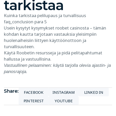
tarkistaa
Kuinka tarkistaa pelilupaus ja turvallisuus
faq_conclusion para 5
Usein kysytyt kysymykset roobet casinosta – tämän
kohdan kautta tarjotaan vastauksia yleisimpiin
huolenaiheisiin liittyen käyttöönottoon ja
turvallisuuteen.
Käytä Roobetin resursseja ja pidä pelitapahtumat
hallussa ja vastuullisina.
Vastuullinen pelaaminen: käytä tarjolla olevia ajastin- ja
panosrajoja.
Share:
FACEBOOK
INSTAGRAM
LINKED IN
PINTEREST
YOUTUBE