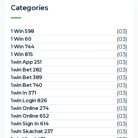
Categories
(03)
1 Win 598
(03)
1 Win 60
(03)
1 Win 744
(03)
1 Win 815
(03)
1win App 251
(03)
1win Bet 282
(03)
1win Bet 389
(03)
1win Bet 740
(03)
1win In 371
(03)
1win Login 826
(03)
1win Online 274
(03)
1win Online 652
(03)
1win Sign In 614
(03)
1win Skachat 237