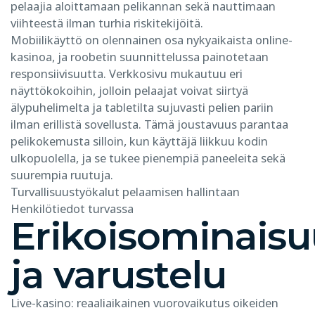
pelaajia aloittamaan pelikannan sekä nauttimaan
viihteestä ilman turhia riskitekijöitä.
Mobiilikäyttö on olennainen osa nykyaikaista online-
kasinoa, ja roobetin suunnittelussa painotetaan
responsiivisuutta. Verkkosivu mukautuu eri
näyttökokoihin, jolloin pelaajat voivat siirtyä
älypuhelimelta ja tabletilta sujuvasti pelien pariin
ilman erillistä sovellusta. Tämä joustavuus parantaa
pelikokemusta silloin, kun käyttäjä liikkuu kodin
ulkopuolella, ja se tukee pienempiä paneeleita sekä
suurempia ruutuja.
Turvallisuustyökalut pelaamisen hallintaan
Henkilötiedot turvassa
Erikoisominais
ja varustelu
Live-kasino: reaaliaikainen vuorovaikutus oikeiden