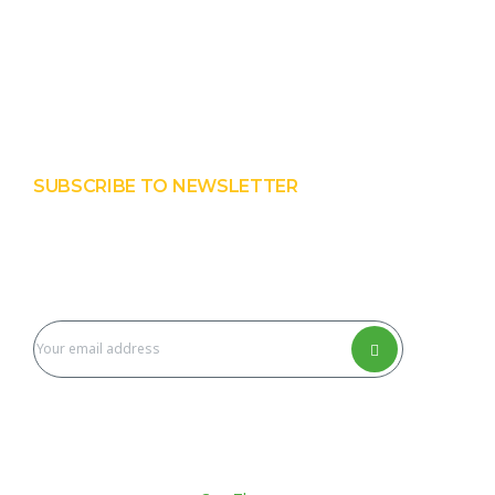
Solar Planning
Solar Installation
Electricity storage
Solar Repairing
Bio gas Plant
SUBSCRIBE TO NEWSLETTER
Get exclusive news & offers through
our solarva newsletter