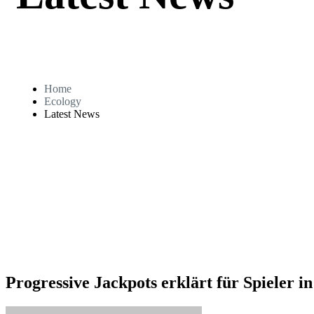
Home
Ecology
Latest News
Progressive Jackpots erklärt für Spieler i