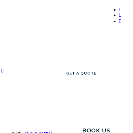
GET A QUOTE
+91 99603 61339
BOOK US