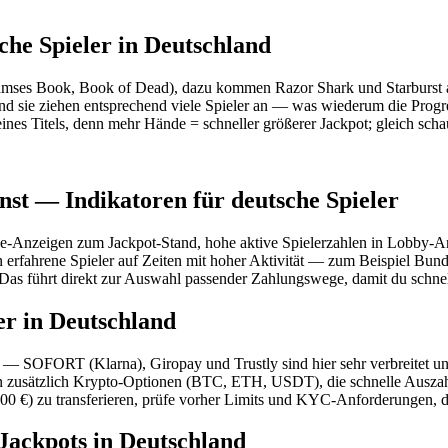
che Spieler in Deutschland
es Book, Book of Dead), dazu kommen Razor Shark und Starburst als Vo
 sie ziehen entsprechend viele Spieler an — was wiederum die Progres
 eines Titels, denn mehr Hände = schneller größerer Jackpot; gleich sch
nst — Indikatoren für deutsche Spieler
 Live-Anzeigen zum Jackpot-Stand, hohe aktive Spielerzahlen in Lobby-A
 erfahrene Spieler auf Zeiten mit hoher Aktivität — zum Beispiel B
 Das führt direkt zur Auswahl passender Zahlungswege, damit du schnel
r in Deutschland
 — SOFORT (Klarna), Giropay und Trustly sind hier sehr verbreitet un
en zusätzlich Krypto-Optionen (BTC, ETH, USDT), die schnelle Auszah
00 €) zu transferieren, prüfe vorher Limits und KYC-Anforderungen, d
Jackpots in Deutschland