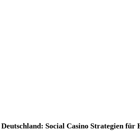
n Deutschland: Social Casino Strategien für 