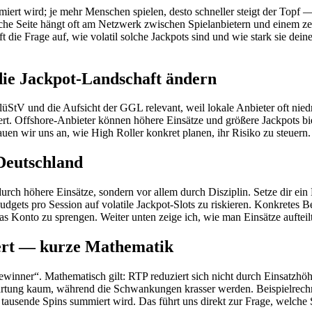
miert wird; je mehr Menschen spielen, desto schneller steigt der Topf 
he Seite hängt oft am Netzwerk zwischen Spielanbietern und einem ze
t die Frage auf, wie volatil solche Jackpots sind und wie stark sie dei
ie Jackpot-Landschaft ändern
 GlüStV und die Aufsicht der GGL relevant, weil lokale Anbieter oft n
ert. Offshore-Anbieter können höhere Einsätze und größere Jackpots bie
en wir uns an, wie High Roller konkret planen, ihr Risiko zu steuern.
Deutschland
 durch höhere Einsätze, sondern vor allem durch Disziplin. Setze dir e
udgets pro Session auf volatile Jackpot-Slots zu riskieren. Konkretes
das Konto zu sprengen. Weiter unten zeige ich, wie man Einsätze aufteil
ert — kurze Mathematik
winner“. Mathematisch gilt: RTP reduziert sich nicht durch Einsatzhöhe
rwartung kaum, während die Schwankungen krasser werden. Beispielrec
 tausende Spins summiert wird. Das führt uns direkt zur Frage, welche 