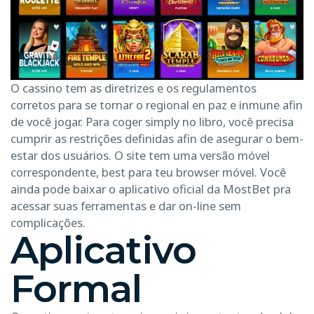
O cassino tem as diretrizes e os regulamentos
corretos para se tornar o regional en paz e inmune afin
de você jogar. Para coger simply no libro, você precisa
cumprir as restrições definidas afin de asegurar o bem-
estar dos usuários. O site tem uma versão móvel
correspondente, best para teu browser móvel. Você
ainda pode baixar o aplicativo oficial da MostBet pra
acessar suas ferramentas e dar on-line sem
complicações.
Aplicativo
Formal