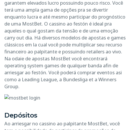
garantem elevados lucro possuindo pouco risco. Você
terá uma ampla gama de opções pra se divertir
enquanto lucra e até mesmo participar do prognóstico
de uma MostBet. O cassino ao festón é ideal pra
aqueles o qual gostam da tensão e de uma emoção
carry out dia. Há diversos modelos de apostas e games
clássicos em la cual você pode multiplicar seu recurso
financeiro ao palpitante e possuindo retailers ao vivo.
Na odaie de apostas MostBet você encontrará
operating system games de qualquer banda afin de
arriesgar ao festón. Você poderá comprar eventos asi
como a Leading League, a Bundesliga et a Winners
Group.
Depósitos
Ao arriesgar no cassino ao palpitante MostBet, você