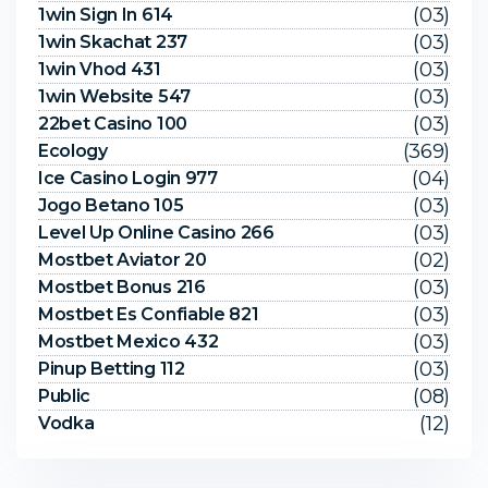
(03)
1win Sign In 614
(03)
1win Skachat 237
(03)
1win Vhod 431
(03)
1win Website 547
(03)
22bet Casino 100
(369)
Ecology
(04)
Ice Casino Login 977
(03)
Jogo Betano 105
(03)
Level Up Online Casino 266
(02)
Mostbet Aviator 20
(03)
Mostbet Bonus 216
(03)
Mostbet Es Confiable 821
(03)
Mostbet Mexico 432
(03)
Pinup Betting 112
(08)
Public
(12)
Vodka