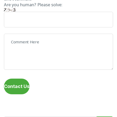
Are you human? Please solve:
Contact Us