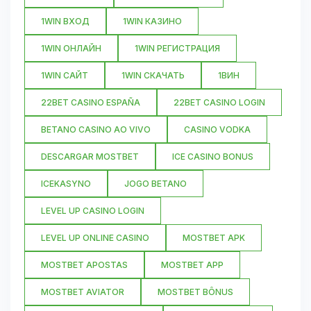
1WIN ВХОД
1WIN КАЗИНО
1WIN ОНЛАЙН
1WIN РЕГИСТРАЦИЯ
1WIN САЙТ
1WIN СКАЧАТЬ
1ВИН
22BET CASINO ESPAÑA
22BET CASINO LOGIN
BETANO CASINO AO VIVO
CASINO VODKA
DESCARGAR MOSTBET
ICE CASINO BONUS
ICEKASYNO
JOGO BETANO
LEVEL UP CASINO LOGIN
LEVEL UP ONLINE CASINO
MOSTBET APK
MOSTBET APOSTAS
MOSTBET APP
MOSTBET AVIATOR
MOSTBET BÔNUS