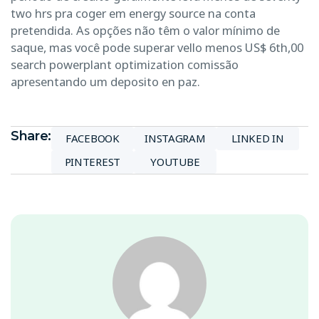
two hrs pra coger em energy source na conta
pretendida. As opções não têm o valor mínimo de
saque, mas você pode superar vello menos US$ 6th,00
search powerplant optimization comissão
apresentando um deposito en paz.
Share:
FACEBOOK
INSTAGRAM
LINKED IN
PINTEREST
YOUTUBE