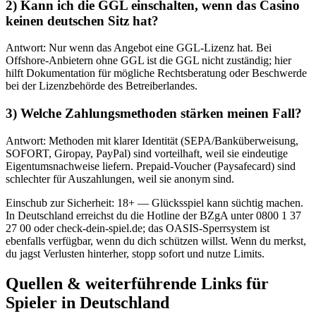
2) Kann ich die GGL einschalten, wenn das Casino
keinen deutschen Sitz hat?
Antwort: Nur wenn das Angebot eine GGL-Lizenz hat. Bei
Offshore-Anbietern ohne GGL ist die GGL nicht zuständig; hier
hilft Dokumentation für mögliche Rechtsberatung oder Beschwerde
bei der Lizenzbehörde des Betreiberlandes.
3) Welche Zahlungsmethoden stärken meinen Fall?
Antwort: Methoden mit klarer Identität (SEPA/Banküberweisung,
SOFORT, Giropay, PayPal) sind vorteilhaft, weil sie eindeutige
Eigentumsnachweise liefern. Prepaid-Voucher (Paysafecard) sind
schlechter für Auszahlungen, weil sie anonym sind.
Einschub zur Sicherheit: 18+ — Glücksspiel kann süchtig machen.
In Deutschland erreichst du die Hotline der BZgA unter 0800 1 37
27 00 oder check-dein-spiel.de; das OASIS-Sperrsystem ist
ebenfalls verfügbar, wenn du dich schützen willst. Wenn du merkst,
du jagst Verlusten hinterher, stopp sofort und nutze Limits.
Quellen & weiterführende Links für
Spieler in Deutschland