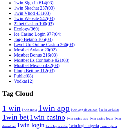
1win Sign In 614
(03)
1win Skachat 237
(03)
1win Vhod 431
(03)
1win Website 547
(03)
22bet Casino 100
(03)
Ecology
(369)
Ice Casino Login 977
(04)
Jogo Betano 105
(03)
Level Up Online Casino 266
(03)
Mostbet Aviator 20
(02)
Mostbet Bonus 216
(03)
Mostbet Es Confiable 821
(03)
Mostbet Mexico 432
(03)
Pinup Betting 112
(03)
Public
(08)
Vodka
(12)
Tag Cloud
1win app
1 win
1win aviator
1 win india
1win app download
1win bet
1win casino
1win casino app
1win casino login
1win
1win login
1win login nigeria
download
1win login india
1win nigeria