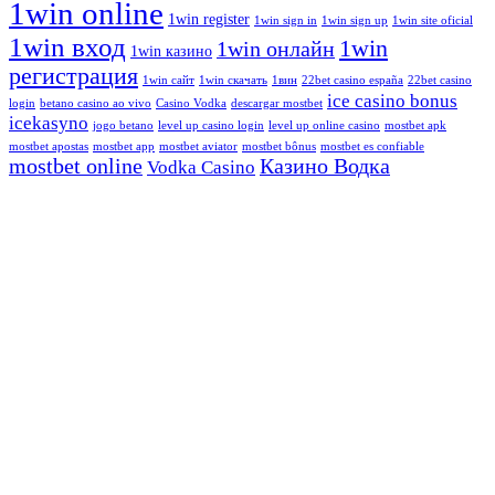
1win online
1win register
1win sign in
1win sign up
1win site oficial
1win вход
1win
1win онлайн
1win казино
регистрация
1win сайт
1win скачать
1вин
22bet casino españa
22bet casino
ice casino bonus
login
betano casino ao vivo
Casino Vodka
descargar mostbet
icekasyno
jogo betano
level up casino login
level up online casino
mostbet apk
mostbet apostas
mostbet app
mostbet aviator
mostbet bônus
mostbet es confiable
mostbet online
Казино Водка
Vodka Casino