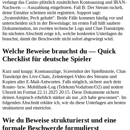
verlangt das Casino plötzlich zusätzlichen Kontoauszug und IBAN-
Nachweis — Auszahlung eingefroren. Fall B: Der Stream ruckelt,
deine Einsätze scheinen nicht registriert, Support sagt:
„Systemfehler, Pech gehabt“. Beide Fälle kommen häufig vor und
unterscheiden sich in der Beweislage; im ersten Fall hilft saubere
Dokumentation, im zweiten technische Logs und Chat-Transkripte.
Im nächsten Abschnitt zeige ich, welche konkreten Unterlagen du
brauchst, damit die Beschwerde nicht sofort abgewürgt wird.
Welche Beweise brauchst du — Quick
Checklist für deutsche Spieler
Kurz und knapp: Kontoauszüge, Screenshot der Spielhistorie, Chat-
Transkript des Live-Chats, Zeitstempel-Video des Streams und
Kopien aller E-Mail-Antworten. Falls möglich, sichere auch dein
Router- bzw. Mobilfunk-Log (Telekom/Vodafone/O2) und notiere
Uhrzeit im Format 22.11.2025 20:15. Diese Dokumente sichern
deinen Anspruch erheblich stärker als nur „ich habe gewonnen“. Im
folgenden Abschnitt erkläre ich, wie du diese Unterlagen am besten
strukturierst und einreichst.
Wie du Beweise strukturierst und eine
formale Beschwerde formulierst