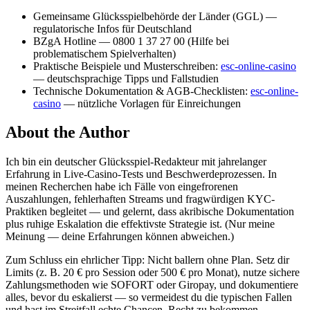
Gemeinsame Glücksspielbehörde der Länder (GGL) —
regulatorische Infos für Deutschland
BZgA Hotline — 0800 1 37 27 00 (Hilfe bei
problematischem Spielverhalten)
Praktische Beispiele und Musterschreiben:
esc-online-casino
— deutschsprachige Tipps und Fallstudien
Technische Dokumentation & AGB-Checklisten:
esc-online-
casino
— nützliche Vorlagen für Einreichungen
About the Author
Ich bin ein deutscher Glücksspiel-Redakteur mit jahrelanger
Erfahrung in Live-Casino-Tests und Beschwerdeprozessen. In
meinen Recherchen habe ich Fälle von eingefrorenen
Auszahlungen, fehlerhaften Streams und fragwürdigen KYC-
Praktiken begleitet — und gelernt, dass akribische Dokumentation
plus ruhige Eskalation die effektivste Strategie ist. (Nur meine
Meinung — deine Erfahrungen können abweichen.)
Zum Schluss ein ehrlicher Tipp: Nicht ballern ohne Plan. Setz dir
Limits (z. B. 20 € pro Session oder 500 € pro Monat), nutze sichere
Zahlungsmethoden wie SOFORT oder Giropay, und dokumentiere
alles, bevor du eskalierst — so vermeidest du die typischen Fallen
und hast im Streitfall echte Chancen, Recht zu bekommen.