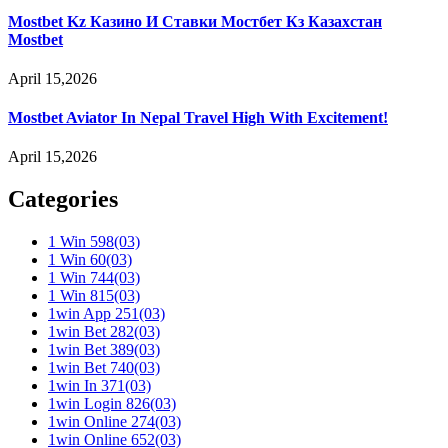
Mostbet Kz Казино И Ставки Мостбет Кз Казахстан
Mostbet
April 15,2026
Mostbet Aviator In Nepal Travel High With Excitement!
April 15,2026
Categories
1 Win 598
(03)
1 Win 60
(03)
1 Win 744
(03)
1 Win 815
(03)
1win App 251
(03)
1win Bet 282
(03)
1win Bet 389
(03)
1win Bet 740
(03)
1win In 371
(03)
1win Login 826
(03)
1win Online 274
(03)
1win Online 652
(03)