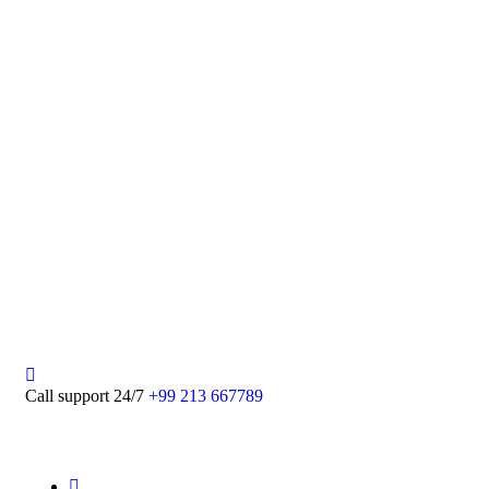
We believe in sustainable energy practices
that can help preserve our planet.
Call support 24/7
+99 213 667789