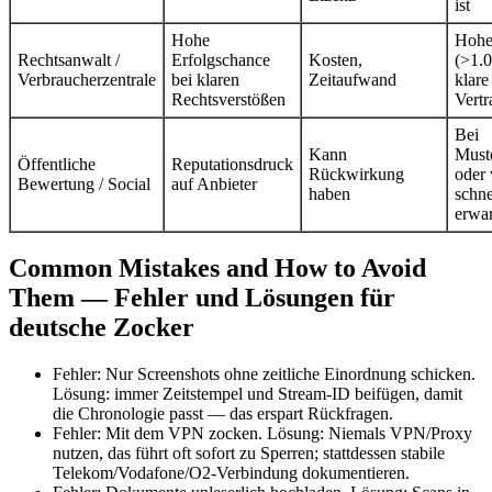
ist
Hohe
Hohe
Rechtsanwalt /
Erfolgschance
Kosten,
(>1.0
Verbraucherzentrale
bei klaren
Zeitaufwand
klare
Rechtsverstößen
Vertr
Bei
Kann
Must
Öffentliche
Reputationsdruck
Rückwirkung
oder
Bewertung / Social
auf Anbieter
haben
schne
erwar
Common Mistakes and How to Avoid
Them — Fehler und Lösungen für
deutsche Zocker
Fehler: Nur Screenshots ohne zeitliche Einordnung schicken.
Lösung: immer Zeitstempel und Stream-ID beifügen, damit
die Chronologie passt — das erspart Rückfragen.
Fehler: Mit dem VPN zocken. Lösung: Niemals VPN/Proxy
nutzen, das führt oft sofort zu Sperren; stattdessen stabile
Telekom/Vodafone/O2-Verbindung dokumentieren.