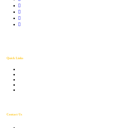
Quick Links
About Solarva
Our History
Solarva team
Get a Quote
Our Pricing
Contact Us
231, Salt Lake city AV