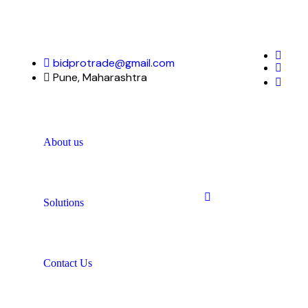
bidprotrade@gmail.com
Pune, Maharashtra
About us
Solutions
+91 99603 61339
Contact Us