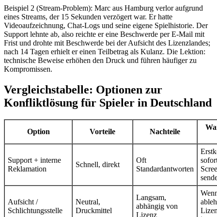
Beispiel 2 (Stream-Problem): Marc aus Hamburg verlor aufgrund
eines Streams, der 15 Sekunden verzögert war. Er hatte
Videoaufzeichnung, Chat-Logs und seine eigene Spielhistorie. Der
Support lehnte ab, also reichte er eine Beschwerde per E‑Mail mit
Frist und drohte mit Beschwerde bei der Aufsicht des Lizenzlandes;
nach 14 Tagen erhielt er einen Teilbetrag als Kulanz. Die Lektion:
technische Beweise erhöhen den Druck und führen häufiger zu
Kompromissen.
Vergleichstabelle: Optionen zur
Konfliktlösung für Spieler in Deutschland
Wa
Option
Vorteile
Nachteile
Erstk
Support + interne
Oft
sofor
Schnell, direkt
Reklamation
Standardantworten
Scre
send
Wenn
Langsam,
Aufsicht /
Neutral,
ableh
abhängig von
Schlichtungsstelle
Druckmittel
Lizen
Lizenz