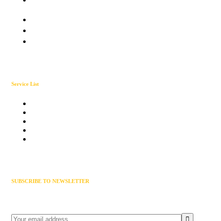
Utah City Mall, US
Mon-Sat 9:00 - 7:00
+054-123-55678
info@solarvacare.com
Service List
Solar Planning
Solar Installation
Electricity storage
Solar Repairing
Bio gas Plant
SUBSCRIBE TO NEWSLETTER
Get exclusive news & offers through our solarva newsletter