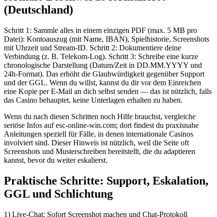
(Deutschland)
Schritt 1: Sammle alles in einem einzigen PDF (max. 5 MB pro
Datei): Kontoauszug (mit Name, IBAN), Spielhistorie, Screenshots
mit Uhrzeit und Stream-ID. Schritt 2: Dokumentiere deine
Verbindung (z. B. Telekom-Log). Schritt 3: Schreibe eine kurze
chronologische Darstellung (Datum/Zeit in DD.MM.YYYY und
24h-Format). Das erhöht die Glaubwürdigkeit gegenüber Support
und der GGL. Wenn du willst, kannst du dir vor dem Einreichen
eine Kopie per E‑Mail an dich selbst senden — das ist nützlich, falls
das Casino behauptet, keine Unterlagen erhalten zu haben.
Wenn du nach diesen Schritten noch Hilfe brauchst, vergleiche
seriöse Infos auf esc-online-win.com; dort findest du praxisnahe
Anleitungen speziell für Fälle, in denen internationale Casinos
involviert sind. Dieser Hinweis ist nützlich, weil die Seite oft
Screenshots und Musterschreiben bereitstellt, die du adaptieren
kannst, bevor du weiter eskalierst.
Praktische Schritte: Support, Eskalation,
GGL und Schlichtung
1) Live-Chat: Sofort Screenshot machen und Chat-Protokoll