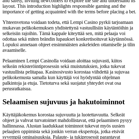
and safety, inviting newcomers to explore the site and understand its
layout. This introduction highlights responsible gaming and the
importance of getting acquainted with the terms before placing a bet.
Yhteenvetona voidaan todeta, että Lempi Casino pyrkii tarjoamaan
mukavan pelikokemuksen yhdistettynä vastuullisiin käytäntöihin ja
selkeisiin rajoihin. Tämä kappale kiteyttää sen, mitä pelaaja voi
odottaa sekä miten brändin lupaukset konkretisoituvat käytännössä.
Lopuksi annetaan ohjeet ensimmäisten askeleiden ottamiselle ja tilin
avaamiselle.
Pelaaminen Lempi Casinolla voidaan aloittaa sujuvasti, kiitos
selkeän rekisteröintiprosessin sekä muistutuksien, jotka tukevat
vastuullista pelitapaa. Kasinosivusto korostaa viihdettä ja sujuvaa
pelikokemusta samalla kun käyttäjä voi hyödyntää ohjelman
palkintoja ja etuja. Tietoturva sekä suojatut yhteydet ovat osa
perusratkaisua.
Selaamisen sujuvuus ja hakutoiminnot
Käyttäjäkokemus korostaa sujuvuutta ja luotettavuutta. Selkeät
ohjeet ja vahvat turvatoimet mahdollistavat, että pelaaminen pysyy
hallinnassa. Alustan laadukkaat toiminnot tukevat myös uusien
pelaajien oppimista sekä jonkin verran ekspertoja, jotka etsivät
syvempiä ominaisuuksia. Palaute- ja tukiprosessit parantavat