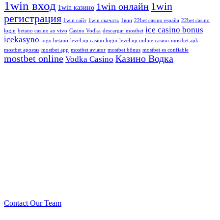
1win вход
1win
1win онлайн
1win казино
регистрация
1win сайт
1win скачать
1вин
22bet casino españa
22bet casino
ice casino bonus
login
betano casino ao vivo
Casino Vodka
descargar mostbet
icekasyno
jogo betano
level up casino login
level up online casino
mostbet apk
mostbet apostas
mostbet app
mostbet aviator
mostbet bônus
mostbet es confiable
mostbet online
Казино Водка
Vodka Casino
Call us: +234 567 888
Prioritizing renewable
energy to create safer
world
Contact Our Team