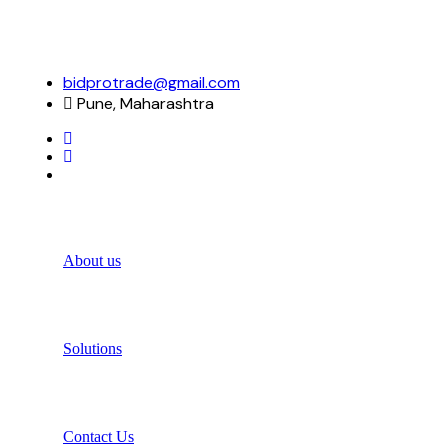
bidprotrade@gmail.com
Pune, Maharashtra
About us
Solutions
Contact Us