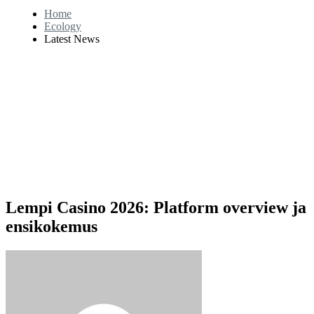
Home
Ecology
Latest News
Lempi Casino 2026: Platform overview ja
ensikokemus