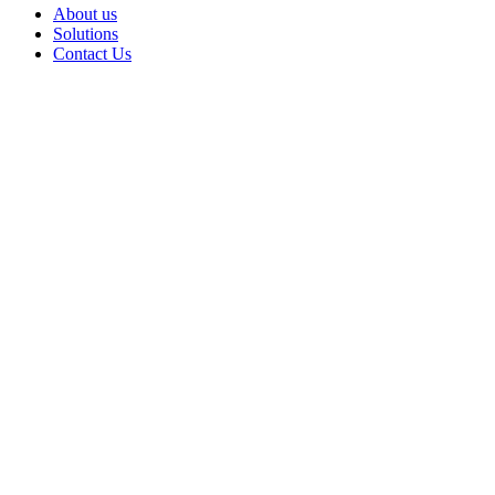
About us
Solutions
Contact Us