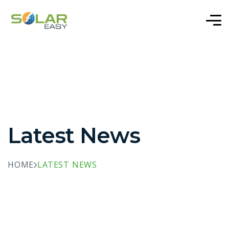
Latest News
HOME
LATEST NEWS