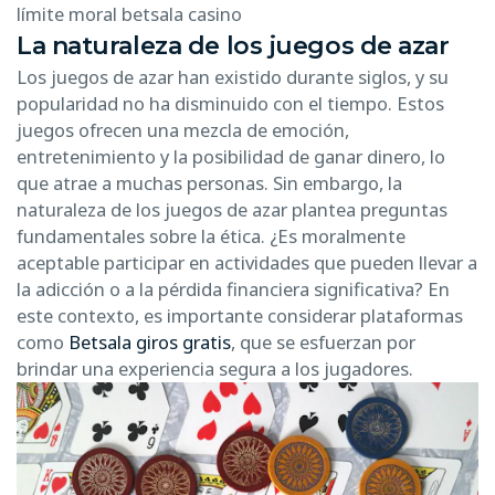
límite moral betsala casino
La naturaleza de los juegos de azar
Los juegos de azar han existido durante siglos, y su
popularidad no ha disminuido con el tiempo. Estos
juegos ofrecen una mezcla de emoción,
entretenimiento y la posibilidad de ganar dinero, lo
que atrae a muchas personas. Sin embargo, la
naturaleza de los juegos de azar plantea preguntas
fundamentales sobre la ética. ¿Es moralmente
aceptable participar en actividades que pueden llevar a
la adicción o a la pérdida financiera significativa? En
este contexto, es importante considerar plataformas
como
Betsala giros gratis
, que se esfuerzan por
brindar una experiencia segura a los jugadores.