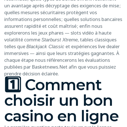
un avantage après décryptage des exigences de mise ;
quelles mesures sécuritaires protègent vos
informations personnelles ; quelles solutions bancaires
assurent rapidité et coût maîtrisé ; enfin nous
explorerons les jeux phares — slots vidéo à haute
volatilité comme
, tables classiques
Starburst Xtreme
telles que
et expériences live dealer
Blackjack Classic
immersives — ainsi que leurs stratégies gagnantes. À
chaque étape nous référencerons les évaluations
publiées par Basketnews.Net afin que vous puissiez
prendre décision éclairée.
1️⃣ Comment
choisir un bon
casino en ligne