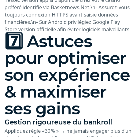
préféré identifié via Basketnews.Net.\n- Assurez-vous
toujours connexion HTTPS avant saisie données
financières.\n- Sur Android privilégiez Google Play
Store version officielle afin éviter logiciels malveillants.
7️⃣ Astuces
pour optimiser
son expérience
& maximiser
ses gains
Gestion rigoureuse du bankroll
Appliquez règle «30 % » → ne jamais engager plus d’un