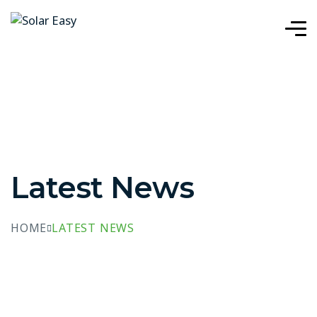
Latest News
HOME
LATEST NEWS