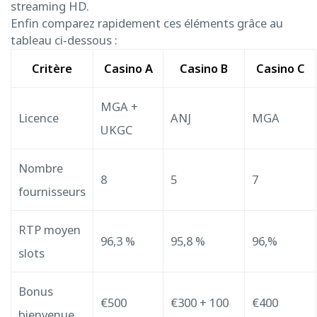
streaming HD.
Enfin comparez rapidement ces éléments grâce au
tableau ci‑dessous :
Critère
Casino A
Casino B
Casino C
MGA +
Licence
ANJ
MGA
UKGC
Nombre
8
5
7
fournisseurs
RTP moyen
96,3 %
95,8 %
96,%
slots
Bonus
€500
€300 + 100
€400
bienvenue