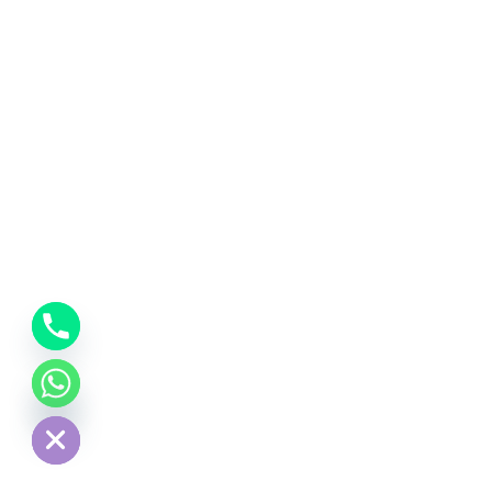
chaty
Hide