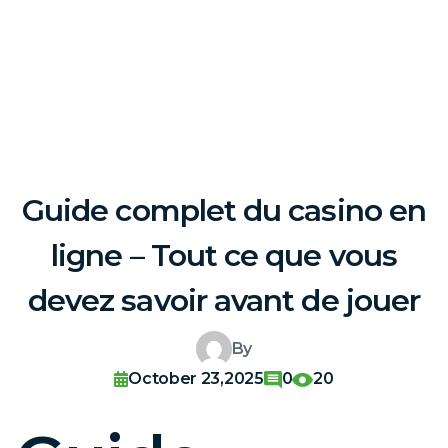
Guide complet du casino en
ligne – Tout ce que vous
devez savoir avant de jouer
By
October 23,2025
0
20