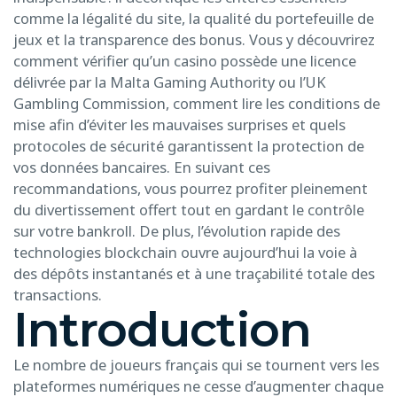
comme la légalité du site, la qualité du portefeuille de
jeux et la transparence des bonus. Vous y découvrirez
comment vérifier qu’un casino possède une licence
délivrée par la Malta Gaming Authority ou l’UK
Gambling Commission, comment lire les conditions de
mise afin d’éviter les mauvaises surprises et quels
protocoles de sécurité garantissent la protection de
vos données bancaires. En suivant ces
recommandations, vous pourrez profiter pleinement
du divertissement offert tout en gardant le contrôle
sur votre bankroll. De plus, l’évolution rapide des
technologies blockchain ouvre aujourd’hui la voie à
des dépôts instantanés et à une traçabilité totale des
transactions.
Introduction
Le nombre de joueurs français qui se tournent vers les
plateformes numériques ne cesse d’augmenter chaque