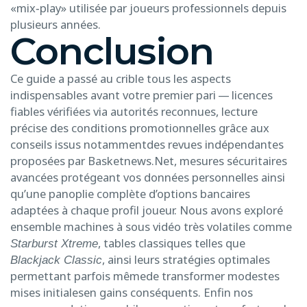
«mix‑play» utilisée par joueurs professionnels depuis
plusieurs années.
Conclusion
Ce guide a passé au crible tous les aspects
indispensables avant votre premier pari — licences
fiables vérifiées via autorités reconnues, lecture
précise des conditions promotionnelles grâce aux
conseils issus notammentdes revues indépendantes
proposées par Basketnews.Net, mesures sécuritaires
avancées protégeant vos données personnelles ainsi
qu’une panoplie complète d’options bancaires
adaptées à chaque profil joueur.​ Nous avons exploré
ensemble machines à sous vidéo très volatiles comme
, tables classiques telles que
Starburst Xtreme
, ainsi leurs stratégies optimales
Blackjack Classic
permettant parfois mêmede transformer modestes
mises initiales​en gains conséquents.​ Enfin nos