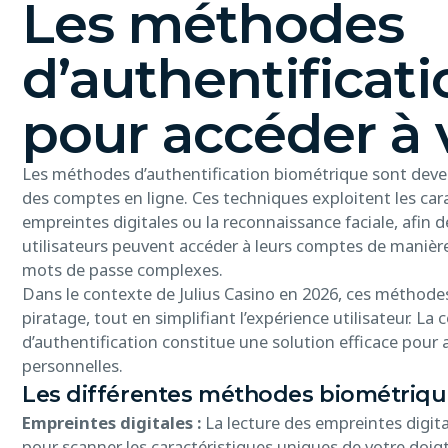
Les méthodes
d’authentificat
pour accéder à
Les méthodes d’authentification biométrique sont deven
des comptes en ligne. Ces techniques exploitent les cara
empreintes digitales ou la reconnaissance faciale, afin de
utilisateurs peuvent accéder à leurs comptes de manière
mots de passe complexes.
Dans le contexte de Julius Casino en 2026, ces méthodes
piratage, tout en simplifiant l’expérience utilisateur. 
d’authentification constitue une solution efficace pour a
personnelles.
Les différentes méthodes biométrique
Empreintes digitales :
La lecture des empreintes digita
pour scanner les caractéristiques uniques de votre doigt