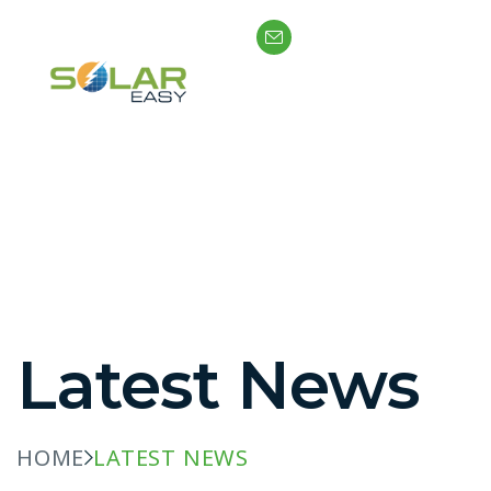
bidprotrade@gmail.
About us
Solutions
Contact
Latest News
HOME
LATEST NEWS