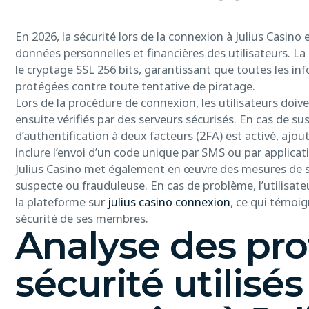
En 2026, la sécurité lors de la connexion à Julius Casino
données personnelles et financières des utilisateurs. La
le cryptage SSL 256 bits, garantissant que toutes les in
protégées contre toute tentative de piratage.
Lors de la procédure de connexion, les utilisateurs doive
ensuite vérifiés par des serveurs sécurisés. En cas de su
d’authentification à deux facteurs (2FA) est activé, aj
inclure l’envoi d’un code unique par SMS ou par applicati
Julius Casino met également en œuvre des mesures de sur
suspecte ou frauduleuse. En cas de problème, l’utilisateu
la plateforme sur
julius casino connexion
, ce qui témoig
sécurité de ses membres.
Analyse des pro
sécurité utilisés