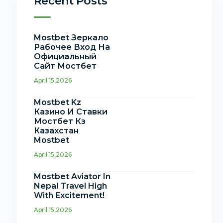
Recent Posts
Mostbet Зеркало
Рабочее Вход На
Официальный
Сайт Мостбет
April 15,2026
Mostbet Kz
Казино И Ставки
Мостбет Кз
Казахстан
Mostbet
April 15,2026
Mostbet Aviator In
Nepal Travel High
With Excitement!
April 15,2026