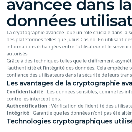
avancée dans la
données utilisa
La cryptographie avancée joue un rôle cruciale dans la 
des plateformes telles que Julius Casino. En utilisant de
informations échangées entre l’utilisateur et le serveur 
autorisés.
Grâce à des techniques telles que le chiffrement asymé
l’authenticité et l’intégrité des données. Cela empêche t
confiance des utilisateurs dans la sécurité de leurs trans
Les avantages de la cryptographie av
Confidentialité
: Les données sensibles, comme les inf
contre les interceptions.
Authentification
: Vérification de l’identité des utilisa
Intégrité
: Garantie que les données n’ont pas été alté
Technologies cryptographiques utilisé