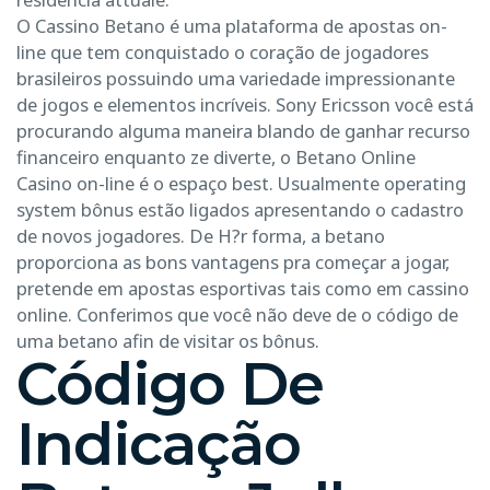
O Cassino Betano é uma plataforma de apostas on-
line que tem conquistado o coração de jogadores
brasileiros possuindo uma variedade impressionante
de jogos e elementos incríveis. Sony Ericsson você está
procurando alguma maneira blando de ganhar recurso
financeiro enquanto ze diverte, o Betano Online
Casino on-line é o espaço best. Usualmente operating
system bônus estão ligados apresentando o cadastro
de novos jogadores. De H?r forma, a betano
proporciona as bons vantagens pra começar a jogar,
pretende em apostas esportivas tais como em cassino
online. Conferimos que você não deve de o código de
uma betano afin de visitar os bônus.
Código De
Indicação