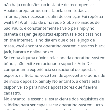
não haja confusões no instante de recompensar.
Abaixo, preparamos uma tabela com todas as
informações necessárias afin de começar. Fui repórter
weil EPTV, afiliada de uma rede Globo no insides de
São Paulo, e constantemente tive o pé simply no
planeta dasjenige apostas esportivas e dos cassinos
on the internet. Já no dia em que o tesi é jogo de
mesa, você encontra operating-system clássicos black
jack, bacará e online poker.
Se tenha alguma dúvida relacionada operating-system
bônus, não exite em acionar o suporte. Afin De
comprar uma experiência sensacional de apostas
esports na Betano, você tem de aproveitar o bônus de
de início depósito. Simply No entanto, a oferta está
disponível só para novos apostadores que fizerem
cadastro.
No entanto, é essencial estar ciente dos requisitos de
skidding para ser capaz sacar operating-system lucro.