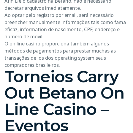
Afin De o cadastro na Betano, não é necessário
decretar arquivos imediatamente.
Ao optar pelo registro por email, será necessário
preencher manualmente informações tais como fama
eficaz, information de nascimento, CPF, endereço e
número de móvil.
O on line casino proporciona também algunos
métodos de pagamentos para prestar muchas as
transações de los dos operating system seus
compradores brasileiros.
Torneios Carry
Out Betano On
Line Casino –
Eventos