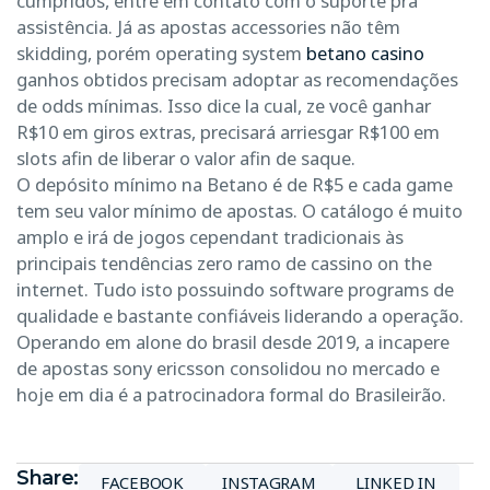
cumpridos, entre em contato com o suporte pra
assistência. Já as apostas accessories não têm
skidding, porém operating system
betano casino
ganhos obtidos precisam adoptar as recomendações
de odds mínimas. Isso dice la cual, ze você ganhar
R$10 em giros extras, precisará arriesgar R$100 em
slots afin de liberar o valor afin de saque.
O depósito mínimo na Betano é de R$5 e cada game
tem seu valor mínimo de apostas. O catálogo é muito
amplo e irá de jogos cependant tradicionais às
principais tendências zero ramo de cassino on the
internet. Tudo isto possuindo software programs de
qualidade e bastante confiáveis liderando a operação.
Operando em alone do brasil desde 2019, a incapere
de apostas sony ericsson consolidou no mercado e
hoje em dia é a patrocinadora formal do Brasileirão.
Share:
FACEBOOK
INSTAGRAM
LINKED IN