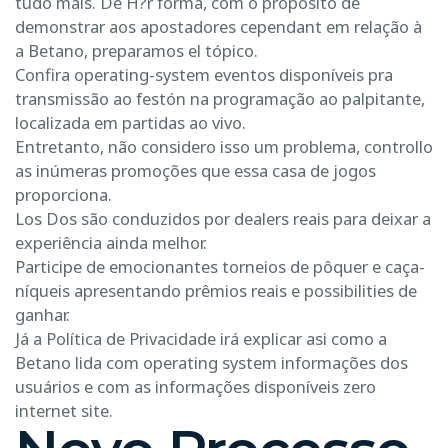
tudo mais. De H?r forma, com o propósito de
demonstrar aos apostadores cependant em relação à
a Betano, preparamos el tópico.
Confira operating-system eventos disponíveis pra
transmissão ao festón na programação ao palpitante,
localizada em partidas ao vivo.
Entretanto, não considero isso um problema, controllo
as inúmeras promoções que essa casa de jogos
proporciona.
Los Dos são conduzidos por dealers reais para deixar a
experiência ainda melhor.
Participe de emocionantes torneios de pôquer e caça-
níqueis apresentando prêmios reais e possibilities de
ganhar.
Já a Política de Privacidade irá explicar asi como a
Betano lida com operating system informações dos
usuários e com as informações disponíveis zero
internet site.