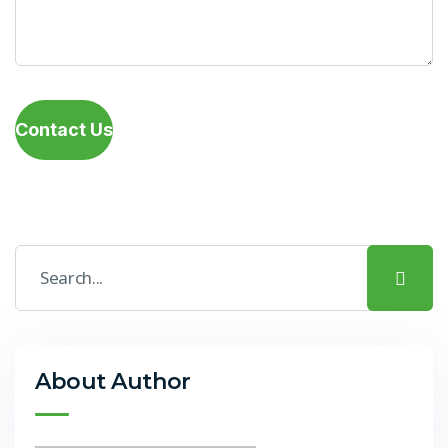
Contact Us
About Author