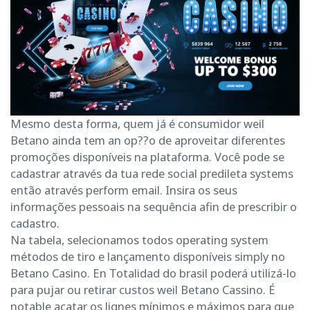
Mesmo desta forma, quem já é consumidor weil
Betano ainda tem an op??o de aproveitar diferentes
promoções disponíveis na plataforma. Você pode se
cadastrar através da tua rede social predileta systems
então através perform email. Insira os seus
informações pessoais na sequência afin de prescribir o
cadastro.
Na tabela, selecionamos todos operating system
métodos de tiro e lançamento disponíveis simply no
Betano Casino. En Totalidad do brasil poderá utilizá-lo
para pujar ou retirar custos weil Betano Cassino. É
notable acatar os lignes mínimos e máximos para que