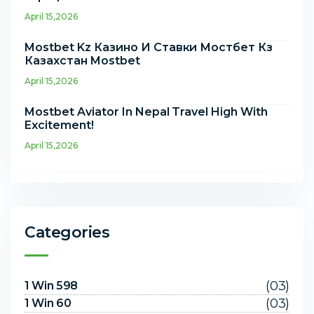
April 15,2026
Mostbet Kz Казино И Ставки Мостбет Кз
Казахстан Mostbet
April 15,2026
Mostbet Aviator In Nepal Travel High With
Excitement!
April 15,2026
Categories
(03)
1 Win 598
(03)
1 Win 60