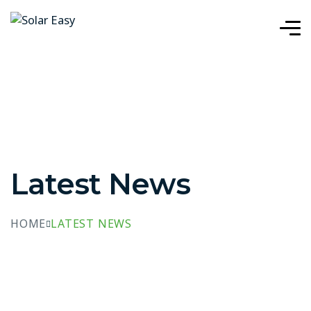
Latest News
HOME
LATEST NEWS