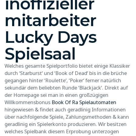
inoffizieller
mitarbeiter
Lucky Days
Spielsaal
Welches gesamte Spielportfolio bietet einige Klassiker
durch ‘Starburst‘ und ‘Book of Dead‘ bis in die brüche
gegangen hinter ‘Roulette‘, ‘Poker‘ ferner natürlich
sekundär dem beliebten Runde ‘Blackjack‘. Direkt auf
der Homepage sei man in einen großzügigen
Willkommensbonus
Book Of Ra Spielautomaten
hingewiesen & findet auch geradlinig Informationen
über nachfolgende Spiele, Zahlungsmethoden & kann
geradlinig ein Spielerkonto produzieren. Wir besitzen
welches Spielbank diesem Erprobung unterzogen