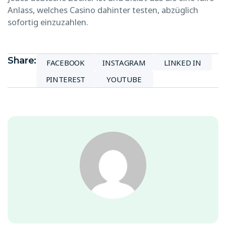
Anlass, welches Casino dahinter testen, abzüglich
sofortig einzuzahlen.
Share:
FACEBOOK
INSTAGRAM
LINKED IN
PINTEREST
YOUTUBE