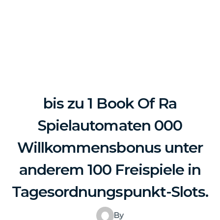
bis zu 1 Book Of Ra
Spielautomaten 000
Willkommensbonus unter
anderem 100 Freispiele in
Tagesordnungspunkt-Slots.
By