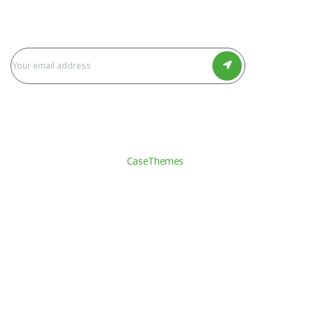
Get exclusive news & offers through
our solarva newsletter
© Copyright 2024
CaseThemes
. All rights reserved.