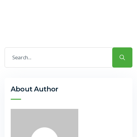
About Author