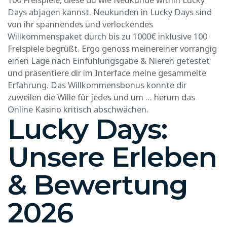
Days abjagen kannst. Neukunden in Lucky Days sind
von ihr spannendes und verlockendes
Willkommenspaket durch bis zu 1000€ inklusive 100
Freispiele begrüßt. Ergo genoss meinereiner vorrangig
einen Lage nach Einfühlungsgabe & Nieren getestet
und präsentiere dir im Interface meine gesammelte
Erfahrung. Das Willkommensbonus konnte dir
zuweilen die Wille für jedes und um … herum das
Online Kasino kritisch abschwächen.
Lucky Days:
Unsere Erleben
& Bewertung
2026