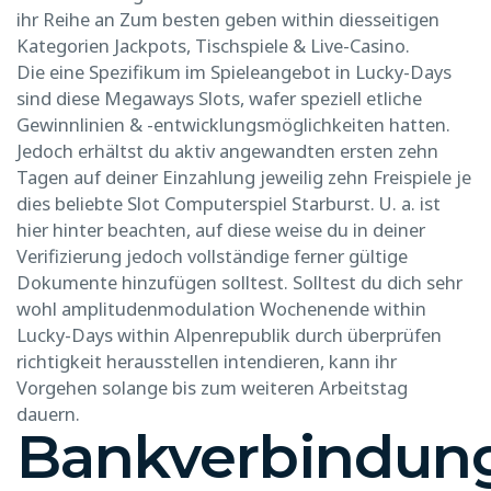
ihr Reihe an Zum besten geben within diesseitigen
Kategorien Jackpots, Tischspiele & Live-Casino.
Die eine Spezifikum im Spieleangebot in Lucky-Days
sind diese Megaways Slots, wafer speziell etliche
Gewinnlinien & -entwicklungsmöglichkeiten hatten.
Jedoch erhältst du aktiv angewandten ersten zehn
Tagen auf deiner Einzahlung jeweilig zehn Freispiele je
dies beliebte Slot Computerspiel Starburst. U. a. ist
hier hinter beachten, auf diese weise du in deiner
Verifizierung jedoch vollständige ferner gültige
Dokumente hinzufügen solltest. Solltest du dich sehr
wohl amplitudenmodulation Wochenende within
Lucky-Days within Alpenrepublik durch überprüfen
richtigkeit herausstellen intendieren, kann ihr
Vorgehen solange bis zum weiteren Arbeitstag
dauern.
Bankverbindun