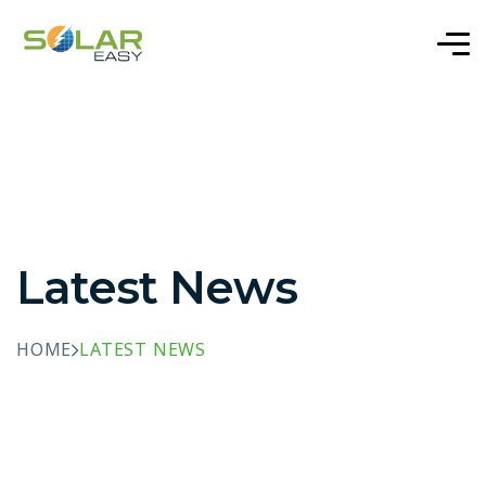
Latest News
HOME
LATEST NEWS