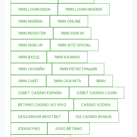
1WIN LOGIN INDIA
1WIN LOGIN NIGERIA
1WIN NIGERIA
1WIN ONLINE
1WIN REGISTER
1WIN SIGN IN
1WIN SIGN UP
1WIN SITE OFICIAL
1WIN ВХОД
1WIN КАЗИНО
1WIN ОНЛАЙН
1WIN РЕГИСТРАЦИЯ
1WIN САЙТ
1WIN СКАЧАТЬ
1ВИН
22BET CASINO ESPAÑA
22BET CASINO LOGIN
BETANO CASINO AO VIVO
CASINO VODKA
DESCARGAR MOSTBET
ICE CASINO BONUS
ICEKASYNO
JOGO BETANO