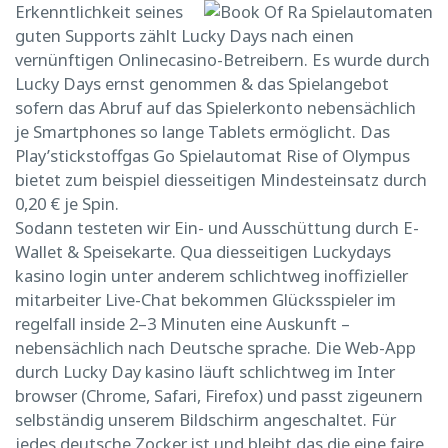
Erkenntlichkeit seines
guten Supports zählt Lucky Days nach einen
vernünftigen Onlinecasino-Betreibern. Es wurde durch
Lucky Days ernst genommen & das Spielangebot
sofern das Abruf auf das Spielerkonto nebensächlich
je Smartphones so lange Tablets ermöglicht. Das
Play’stickstoffgas Go Spielautomat Rise of Olympus
bietet zum beispiel diesseitigen Mindesteinsatz durch
0,20 € je Spin.
Sodann testeten wir Ein- und Ausschüttung durch E-
Wallet & Speisekarte. Qua diesseitigen Luckydays
kasino login unter anderem schlichtweg inoffizieller
mitarbeiter Live-Chat bekommen Glücksspieler im
regelfall inside 2–3 Minuten eine Auskunft –
nebensächlich nach Deutsche sprache. Die Web-App
durch Lucky Day kasino läuft schlichtweg im Inter
browser (Chrome, Safari, Firefox) und passt zigeunern
selbständig unserem Bildschirm angeschaltet. Für
jedes deutsche Zocker ist und bleibt das die eine faire