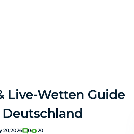
& Live-Wetten Guide
in Deutschland
y 20,2026
0
20