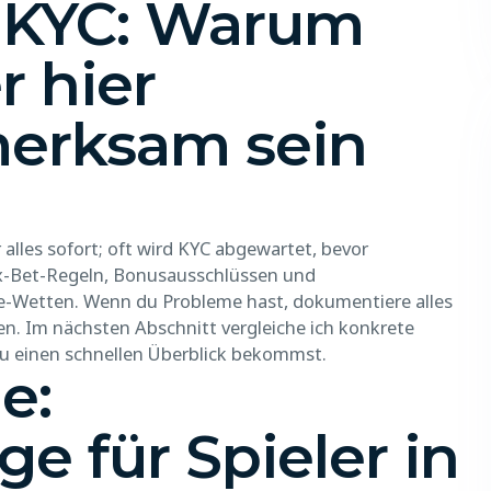
 KYC: Warum
 hier
merksam sein
alles sofort; oft wird KYC abgewartet, bevor
x-Bet-Regeln, Bonusausschlüssen und
ive-Wetten. Wenn du Probleme hast, dokumentiere alles
en. Im nächsten Abschnitt vergleiche ich konkrete
du einen schnellen Überblick bekommst.
e:
 für Spieler in