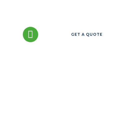
GET A QUOTE