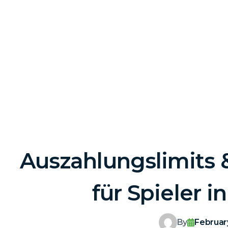
Auszahlungslimits 
für Spieler 
By
Februar