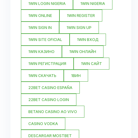
1WIN LOGIN NIGERIA
1WIN NIGERIA
1WIN ONLINE
1WIN REGISTER
1WIN SIGN IN
1WIN SIGN UP
1WIN SITE OFICIAL
1WIN ВХОД
1WIN КАЗИНО
1WIN ОНЛАЙН
1WIN РЕГИСТРАЦИЯ
1WIN САЙТ
1WIN СКАЧАТЬ
1ВИН
22BET CASINO ESPAÑA
22BET CASINO LOGIN
BETANO CASINO AO VIVO
CASINO VODKA
DESCARGAR MOSTBET