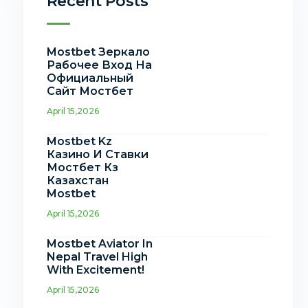
Recent Posts
Mostbet Зеркало
Рабочее Вход На
Официальный
Сайт Мостбет
April 15,2026
Mostbet Kz
Казино И Ставки
Мостбет Кз
Казахстан
Mostbet
April 15,2026
Mostbet Aviator In
Nepal Travel High
With Excitement!
April 15,2026