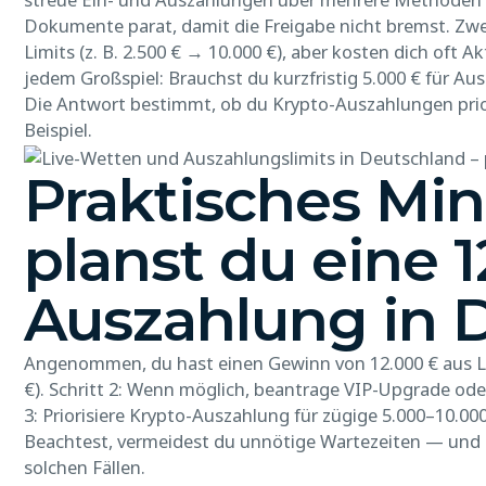
Dokumente parat, damit die Freigabe nicht bremst. Zw
Limits (z. B. 2.500 € → 10.000 €), aber kosten dich oft A
jedem Großspiel: Brauchst du kurzfristig 5.000 € für A
Die Antwort bestimmt, ob du Krypto-Auszahlungen prioris
Beispiel.
Praktisches Mini
planst du eine 
Auszahlung in 
Angenommen, du hast einen Gewinn von 12.000 € aus Live
€). Schritt 2: Wenn möglich, beantrage VIP-Upgrade oder
3: Priorisiere Krypto-Auszahlung für zügige 5.000–10.0
Beachtest, vermeidest du unnötige Wartezeiten — und d
solchen Fällen.