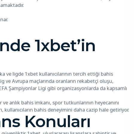
lamaktadır.
nar.
inde 1xbet’in
 ve ligde 1xbet kullanıcılarının tercih ettiği bahis
g ve Avrupa maçlarında oranların rekabetçi oluşu,
EFA Şampiyonlar Ligi gibi organizasyonlarda da kapsamlı
r ve anlık bahis imkanı, spor tutkunlarının heyecanını
, kullanıcıların bahis deneyimini daha cazip hale getiriyor.
ans Konuları
 güvenliktir. 1xbet, uluslararası lisanslara sahiptir ve