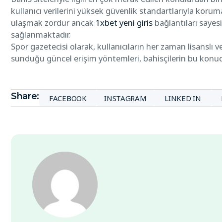
kullanıcı verilerini yüksek güvenlik standartlarıyla koru
ulaşmak zordur ancak
1xbet yeni giris
bağlantıları sayes
sağlanmaktadır.
Spor gazetecisi olarak, kullanıcıların her zaman lisanslı v
sunduğu güncel erişim yöntemleri, bahisçilerin bu konud
Share:
FACEBOOK
INSTAGRAM
LINKED IN