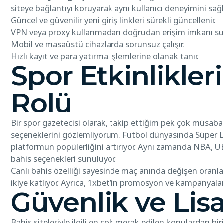
siteye bağlantıyı koruyarak aynı kullanıcı deneyimini sağ
Güncel ve güvenilir yeni giriş linkleri sürekli güncellenir.
VPN veya proxy kullanmadan doğrudan erişim imkanı su
Mobil ve masaüstü cihazlarda sorunsuz çalışır.
Hızlı kayıt ve para yatırma işlemlerine olanak tanır.
Spor Etkinlikler
Rolü
Bir spor gazetecisi olarak, takip ettiğim pek çok müsabaka
seçeneklerini gözlemliyorum. Futbol dünyasında Süper Li
platformun popülerliğini artırıyor. Aynı zamanda NBA, U
bahis seçenekleri sunuluyor.
Canlı bahis özelliği sayesinde maç anında değişen oranla
ikiye katlıyor. Ayrıca, 1xbet’in promosyon ve kampanyaları
Güvenlik ve Lis
Bahis siteleriyle ilgili en çok merak edilen konulardan biri