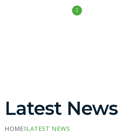
bidprotrade@gmail.
About us
Solutions
Contact
Latest News
HOME
LATEST NEWS