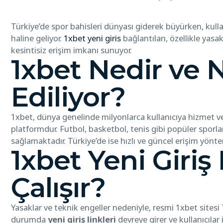
Türkiye’de spor bahisleri dünyası giderek büyürken, kullanı
haline geliyor.
1xbet yeni giris
bağlantıları, özellikle yasa
kesintisiz erişim imkanı sunuyor.
1xbet Nedir ve 
Ediliyor?
1xbet, dünya genelinde milyonlarca kullanıcıya hizmet ve
platformdur. Futbol, basketbol, tenis gibi popüler sporlar
sağlamaktadır. Türkiye’de ise hızlı ve güncel erişim yönt
1xbet Yeni Giriş 
Çalışır?
Yasaklar ve teknik engeller nedeniyle, resmi 1xbet sites
durumda
yeni giriş linkleri
devreye girer ve kullanıcılar i