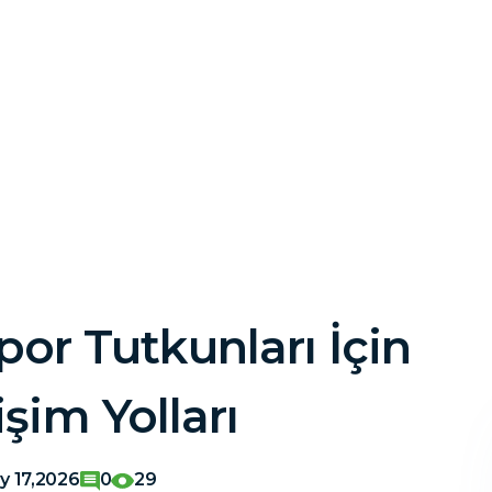
Spor Tutkunları İçin
şim Yolları
y 17,2026
0
29