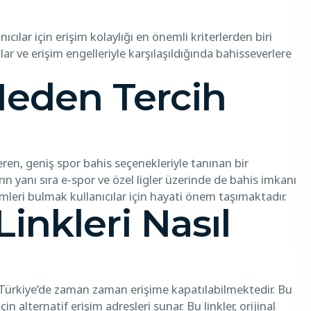
cılar için erişim kolaylığı en önemli kriterlerden biri
klar ve erişim engelleriyle karşılaşıldığında bahisseverlere
Neden Tercih
ren, geniş spor bahis seçenekleriyle tanınan bir
ın yanı sıra e-spor ve özel ligler üzerinde de bahis imkanı
emleri bulmak kullanıcılar için hayati önem taşımaktadır.
Linkleri Nasıl
i Türkiye’de zaman zaman erişime kapatılabilmektedir. Bu
çin alternatif erişim adresleri sunar. Bu linkler, orijinal