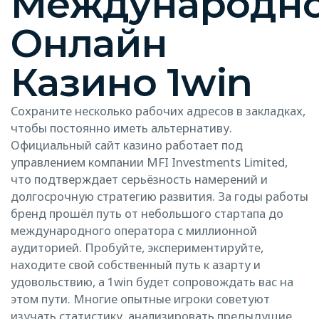
Международно
Онлайн
Казино 1win
Сохраните несколько рабочих адресов в закладках,
чтобы постоянно иметь альтернативу.
Официальный сайт казино работает под
управлением компании MFI Investments Limited,
что подтверждает серьёзность намерений и
долгосрочную стратегию развития. За годы работы
бренд прошёл путь от небольшого стартапа до
международного оператора с миллионной
аудиторией. Пробуйте, экспериментируйте,
находите свой собственный путь к азарту и
удовольствию, а 1win будет сопровождать вас на
этом пути. Многие опытные игроки советуют
изучать статистику, анализировать предыдущие