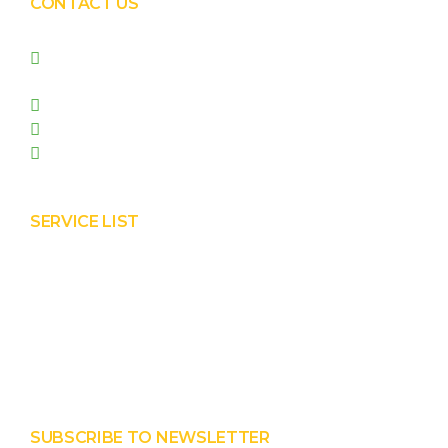
CONTACT US
231, Salt Lake city AV
Utah City Mall, US
Mon-Sat 9:00 - 7:00
+054-123-55678
info@solarvacare.com
SERVICE LIST
Solar Planning
Solar Installation
Electricity storage
Solar Repairing
Bio gas Plant
SUBSCRIBE TO NEWSLETTER