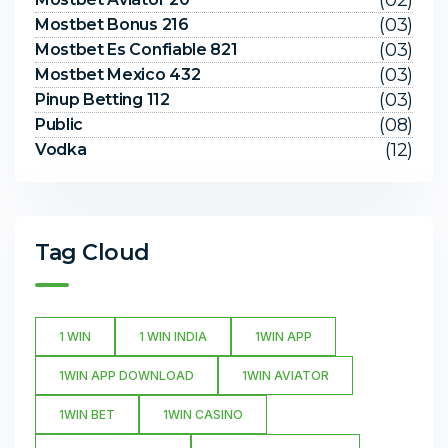
(03)
Mostbet Bonus 216
(03)
Mostbet Es Confiable 821
(03)
Mostbet Mexico 432
(03)
Pinup Betting 112
(08)
Public
(12)
Vodka
Tag Cloud
1 WIN
1 WIN INDIA
1WIN APP
1WIN APP DOWNLOAD
1WIN AVIATOR
1WIN BET
1WIN CASINO