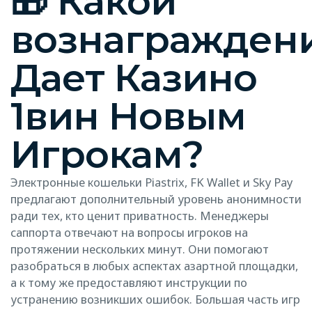
🎁 Какой
вознагражден
Дает Казино
1вин Новым
Игрокам?
Электронные кошельки Piastrix, FK Wallet и Sky Pay
предлагают дополнительный уровень анонимности
ради тех, кто ценит приватность. Менеджеры
саппорта отвечают на вопросы игроков на
протяжении нескольких минут. Они помогают
разобраться в любых аспектах азартной площадки,
а к тому же предоставляют инструкции по
устранению возникших ошибок. Большая часть игр