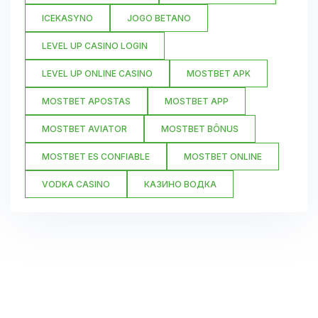
ICEKASYNO
JOGO BETANO
LEVEL UP CASINO LOGIN
LEVEL UP ONLINE CASINO
MOSTBET APK
MOSTBET APOSTAS
MOSTBET APP
MOSTBET AVIATOR
MOSTBET BÔNUS
MOSTBET ES CONFIABLE
MOSTBET ONLINE
VODKA CASINO
КАЗИНО ВОДКА