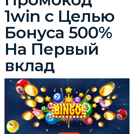
1win с Целью
Бонуса 500%
На Первый
вклад