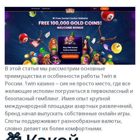
В этой статье мы рассмотрим основные
преимущества и особенности работы 1win в
России. 1win казино – сие не просто место, где все
желающие исполин погрузиться в первоклассный и
безопасный гемблинг. Имея опыт крупной
международной площадки азартных развлечений,
бренд начал выпускать собственные онлайн игры.
Слоты поддерживают разнообразные валюты,
словно делает их более комфортными.