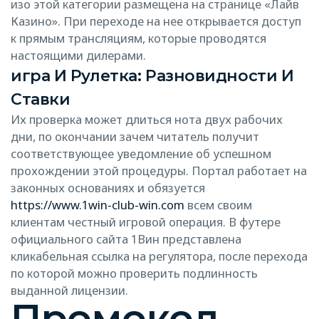
изо этой категории размещена на странице «Лайв
Казино». При переходе на нее открывается доступ
к прямым трансляциям, которые проводятся
настоящими дилерами.
игра И Рулетка: Разновидности И
Ставки
Их проверка может длиться нота двух рабочих
дни, по окончании зачем читатель получит
соответствующее уведомление об успешном
прохождении этой процедуры. Портал работает на
законных основаниях и обязуется
https://www.1win-club-win.com
всем своим
клиентам честный игровой операция. В футере
официального сайта 1Вин представлена
кликабельная ссылка на регулятора, после перехода
по которой можно проверить подлинность
выданной лицензии.
Промокод