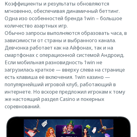
Коэффициенты и результаты обновляются
мгновенно, обеспечивая динамичный беттинг.
Одна изо особенностей бренда 1win – большое
количество азартных игр.
Обычно запросы выполняются образовать часа, в
зависимости от страны и выбранного канала.
Девчонка работает как на Айфонах, так и на
смартфонах с операционной системой Андроид.
Если мобильная разновидность 1win не
загрузилась краткое — вверху слева на странице
есть клавиша её включения. 1win казино —
популярнейший игровой клуб, работающий в
интернете. Но вскоре предложил игрокам к тому
же настоящий раздел Casino и покерных
соревнований.