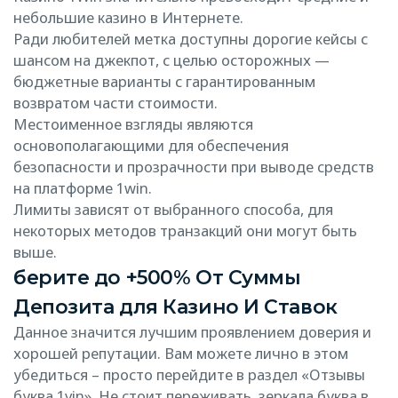
небольшие казино в Интернете.
Ради любителей метка доступны дорогие кейсы с
шансом на джекпот, с целью осторожных —
бюджетные варианты с гарантированным
возвратом части стоимости.
Местоименное взгляды являются
основополагающими для обеспечения
безопасности и прозрачности при выводе средств
на платформе 1win.
Лимиты зависят от выбранного способа, для
некоторых методов транзакций они могут быть
выше.
берите до +500% От Суммы
Депозита для Казино И Ставок
Данное значится лучшим проявлением доверия и
хорошей репутации. Вам можете лично в этом
убедиться – просто перейдите в раздел «Отзывы
буква 1vin». Не стоит переживать, зеркала буква в