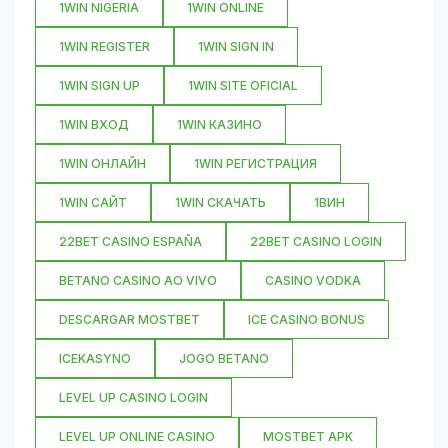
1WIN NIGERIA
1WIN ONLINE
1WIN REGISTER
1WIN SIGN IN
1WIN SIGN UP
1WIN SITE OFICIAL
1WIN ВХОД
1WIN КАЗИНО
1WIN ОНЛАЙН
1WIN РЕГИСТРАЦИЯ
1WIN САЙТ
1WIN СКАЧАТЬ
1ВИН
22BET CASINO ESPAÑA
22BET CASINO LOGIN
BETANO CASINO AO VIVO
CASINO VODKA
DESCARGAR MOSTBET
ICE CASINO BONUS
ICEKASYNO
JOGO BETANO
LEVEL UP CASINO LOGIN
LEVEL UP ONLINE CASINO
MOSTBET APK