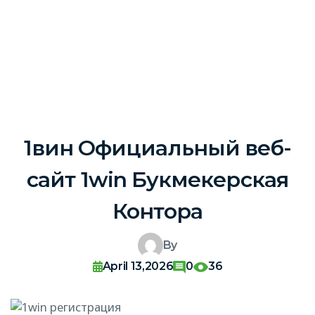
1вин Официальный веб-
сайт 1win Букмекерская
Контора
By
April 13,2026
0
36