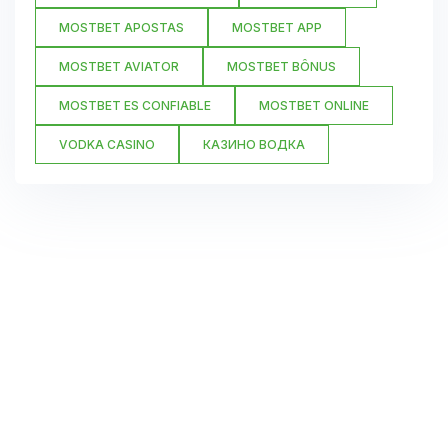
MOSTBET APOSTAS
MOSTBET APP
MOSTBET AVIATOR
MOSTBET BÔNUS
MOSTBET ES CONFIABLE
MOSTBET ONLINE
VODKA CASINO
КАЗИНО ВОДКА