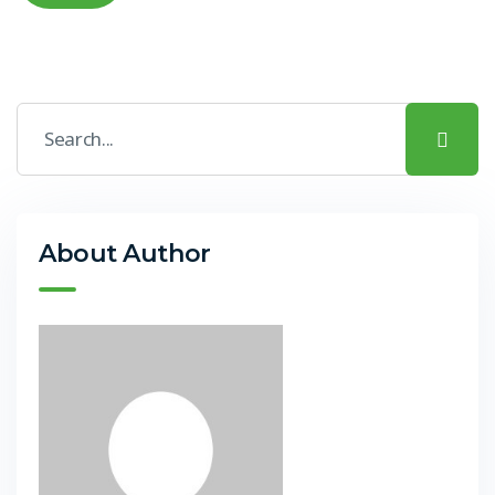
About Author