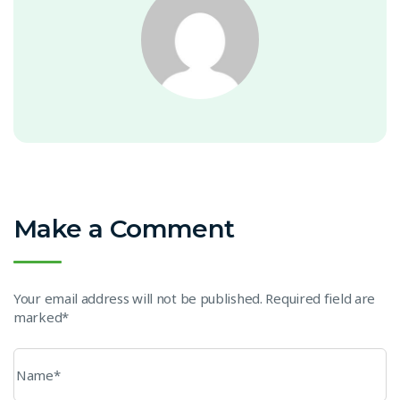
Make a Comment
Your email address will not be published. Required field are
marked*