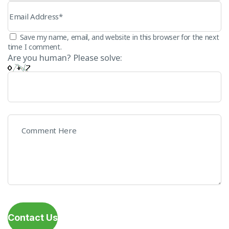
Save my name, email, and website in this browser for the next
time I comment.
Are you human? Please solve:
Contact Us