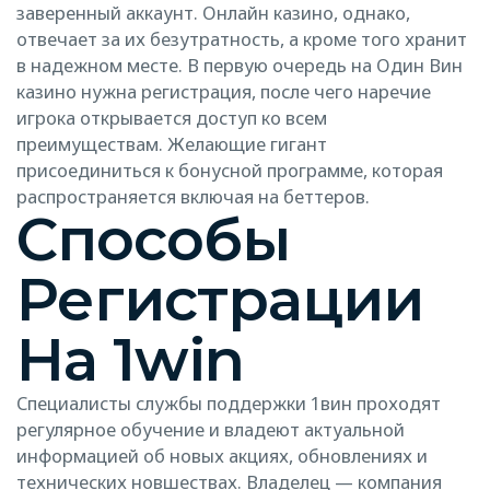
заверенный аккаунт. Онлайн казино, однако,
отвечает за их безутратность, а кроме того хранит
в надежном месте. В первую очередь на Один Вин
казино нужна регистрация, после чего наречие
игрока открывается доступ ко всем
преимуществам. Желающие гигант
присоединиться к бонусной программе, которая
распространяется включая на беттеров.
Способы
Регистрации
На 1win
Специалисты службы поддержки 1вин проходят
регулярное обучение и владеют актуальной
информацией об новых акциях, обновлениях и
технических новшествах. Владелец — компания