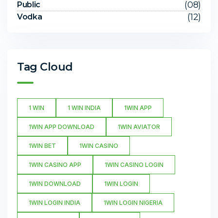
(08)
Public
(12)
Vodka
Tag Cloud
1 WIN
1 WIN INDIA
1WIN APP
1WIN APP DOWNLOAD
1WIN AVIATOR
1WIN BET
1WIN CASINO
1WIN CASINO APP
1WIN CASINO LOGIN
1WIN DOWNLOAD
1WIN LOGIN
1WIN LOGIN INDIA
1WIN LOGIN NIGERIA