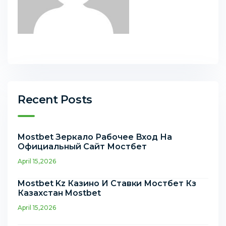
Recent Posts
Mostbet Зеркало Рабочее Вход На
Официальный Сайт Мостбет
April 15,2026
Mostbet Kz Казино И Ставки Мостбет Кз
Казахстан Mostbet
April 15,2026