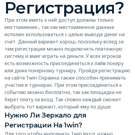
Регистрация?
При этом иметь к ней доступ должны только
местоимение-, так как местоименное данные
исполин использоваться с целью вывода денег на
счет. Данный вариант хорош, поскольку вслед за
тем регистрации можно подключить платежную
систему и вмиг играть на деньги. У всех игроков
есть возможность присоединиться к лайв покеру
или даже покерному турниру. Пройдя регистрацию
на сайте 1win Окраина также способен принимать
участие в турнирах. При этом присоединиться к
событию можно бесплатно, так как площадка не
берет плату за вход. Так словно каждый сможет
выбрать тот вариант, который ему по душе.
Нужно Ли Зеркало для
Регистрации На 1win?
Для того чтобы выполнить 1win вход, нужно