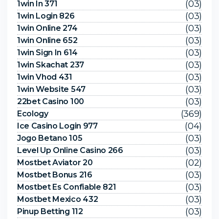
(03)
1win In 371
(03)
1win Login 826
(03)
1win Online 274
(03)
1win Online 652
(03)
1win Sign In 614
(03)
1win Skachat 237
(03)
1win Vhod 431
(03)
1win Website 547
(03)
22bet Casino 100
(369)
Ecology
(04)
Ice Casino Login 977
(03)
Jogo Betano 105
(03)
Level Up Online Casino 266
(02)
Mostbet Aviator 20
(03)
Mostbet Bonus 216
(03)
Mostbet Es Confiable 821
(03)
Mostbet Mexico 432
(03)
Pinup Betting 112