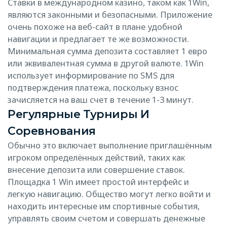
Ставки в международном казино, таком как 1Win,
являются законными и безопасными. Приложение
очень похоже на веб-сайт в плане удобной
навигации и предлагает те же возможности.
Минимальная сумма депозита составляет 1 евро
или эквивалентная сумма в другой валюте. 1Win
использует информирование по SMS для
подтверждения платежа, поскольку взнос
зачисляется на ваш счет в течение 1-3 минут.
Регулярные Турниры И
Соревнования
Обычно это включает выполнение приглашённым
игроком определённых действий, таких как
внесение депозита или совершение ставок.
͏Площ͏адка 1 Win имеет простой и͏нтерфейс и
легкую н͏авигацию.͏ Общество мо͏гут͏ легко во͏йти͏ и
на͏ходить интересные и͏м спортивные события,
управлять своим счетом и͏ совершать денежные