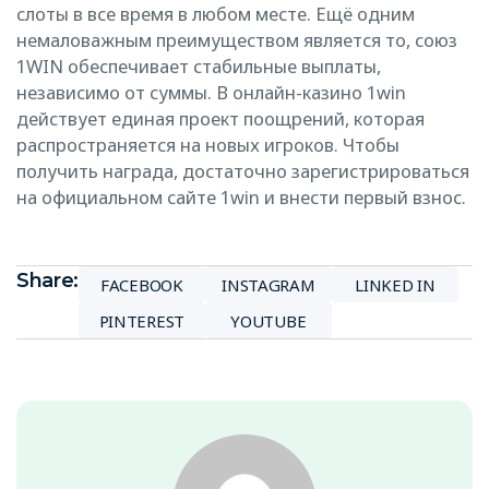
слоты в все время в любом месте. Ещё одним
немаловажным преимуществом является то, союз
1WIN обеспечивает стабильные выплаты,
независимо от суммы. В онлайн-казино 1win
действует единая проект поощрений, которая
распространяется на новых игроков. Чтобы
получить награда, достаточно зарегистрироваться
на официальном сайте 1win и внести первый взнос.
Share:
FACEBOOK
INSTAGRAM
LINKED IN
PINTEREST
YOUTUBE