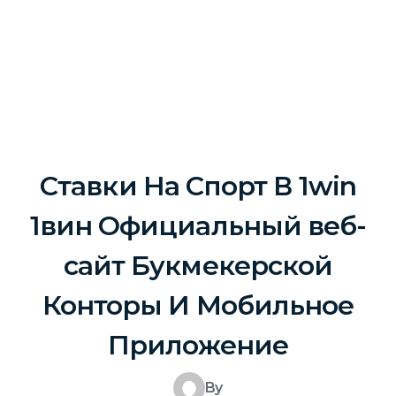
Ставки На Спорт В 1win
1вин Официальный веб-
сайт Букмекерской
Конторы И Мобильное
Приложение
By