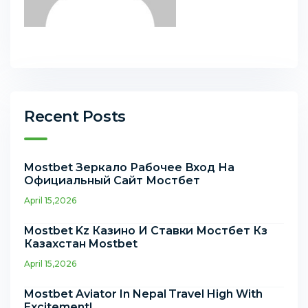
Recent Posts
Mostbet Зеркало Рабочее Вход На
Официальный Сайт Мостбет
April 15,2026
Mostbet Kz Казино И Ставки Мостбет Кз
Казахстан Mostbet
April 15,2026
Mostbet Aviator In Nepal Travel High With
Excitement!