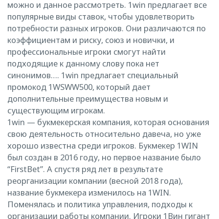
можно и данное рассмотреть. 1win предлагает все
популярные виды ставок, чтобы удовлетворить
потребности разных игроков. Они различаются по
коэффициентам и риску, союз и новички, и
профессиональные игроки смогут найти
подходящие к данному слову пока нет
синонимов…. 1win предлагает специальный
промокод 1WSWW500, который дает
дополнительные преимущества новым и
существующим игрокам.
1win — букмекерская компания, которая основания
свою деятельность относительно давеча, но уже
хорошо известна среди игроков. Букмекер 1WIN
был создан в 2016 году, но первое название было
“FirstBet”. А спустя ряд лет в результате
реорганизации компании (весной 2018 года),
название букмекера изменилось на 1WIN.
Поменялась и политика управления, подходы к
организации работы компании. Игроки 1Вин гигант