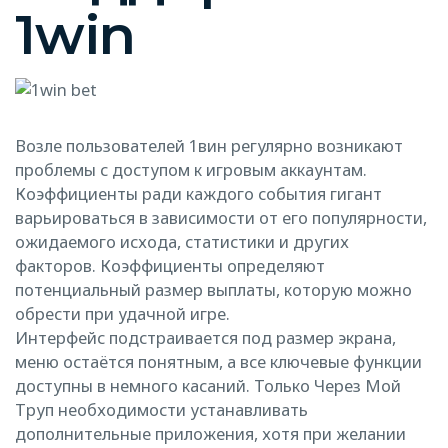
1win
Возле пользователей 1вин регулярно возникают
проблемы с доступом к игровым аккаунтам.
Коэффициенты ради каждого события гигант
варьироваться в зависимости от его популярности,
ожидаемого исхода, статистики и других
факторов. Коэффициенты определяют
потенциальный размер выплаты, которую можно
обрести при удачной игре.
Интерфейс подстраивается под размер экрана,
меню остаётся понятным, а все ключевые функции
доступны в немного касаний. Только Через Мой
Труп необходимости устанавливать
дополнительные приложения, хотя при желании