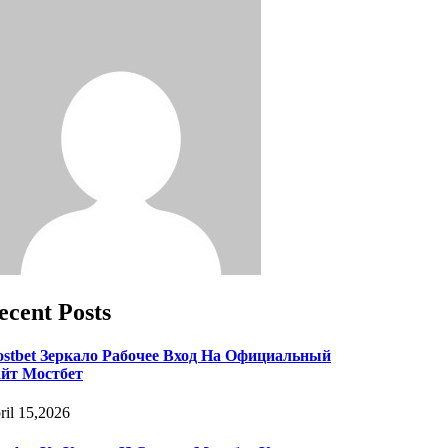
ecent Posts
stbet Зеркало Рабочее Вход На Официальный
йт Мостбет
ril 15,2026