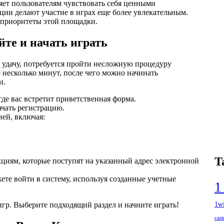
ет пользователям чувствовать себя ценными
кции делают участие в играх еще более увлекательным.
 приоритеты этой площадки.
йте и начать играть
 удачу, потребуется пройти несложную процедуру
о несколько минут, после чего можно начинать
и.
где вас встретит приветственная форма.
ачать регистрацию.
ей, включая:
T
кциям, которые поступят на указанный адрес электронной
те войти в систему, используя созданные учетные
1
1wi
игр. Выберите подходящий раздел и начните играть!
cas