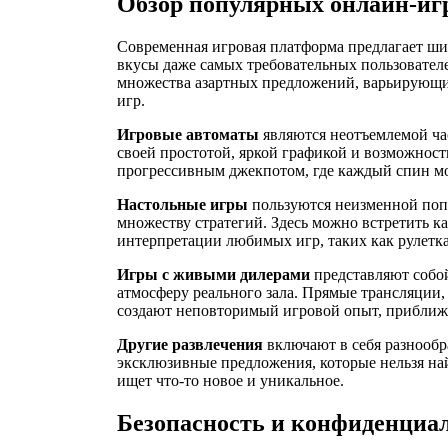
Обзор популярных онлайн-игр
Современная игровая платформа предлагает ш
вкусы даже самых требовательных пользователе
множества азартных предложений, варьирующих
игр.
Игровые автоматы
являются неотъемлемой ча
своей простотой, яркой графикой и возможнос
прогрессивным джекпотом, где каждый спин мо
Настольные игры
пользуются неизменной поп
множеству стратегий. Здесь можно встретить к
интерпретации любимых игр, таких как рулетка
Игры с живыми дилерами
представляют собой
атмосферу реального зала. Прямые трансляции
создают неповторимый игровой опыт, приближ
Другие развлечения
включают в себя разнообр
эксклюзивные предложения, которые нельзя най
ищет что-то новое и уникальное.
Безопасность и конфиденциа