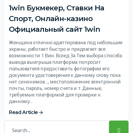
1win Букмекер, Ставки На
Спорт, Онлайн-казино
Официальный сайт 1win
Женщина отлично адаптирована под небольшие
экраны, работает быстро и предлагает все
возможности 1 Вин. Вслед За Тем выбора способа
вывода выигрыша платформа попросит
пользователя предоставить фотографии его
документа удостоверения к данному слову пока
нет синонимов…, местоположение электронной
почты, пароль, номер счета и т. Данные,
требуемые платформой для проверки к
данному…
Read Article