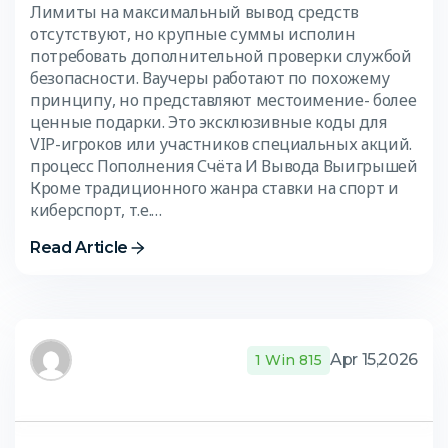
Лимиты на максимальный вывод средств
отсутствуют, но крупные суммы исполин
потребовать дополнительной проверки службой
безопасности. Ваучеры работают по похожему
принципу, но представляют местоимение- более
ценные подарки. Это эксклюзивные коды для
VIP-игроков или участников специальных акций.
процесс Пополнения Счёта И Вывода Выигрышей
Кроме традиционного жанра ставки на спорт и
киберспорт, т.е.…
Read Article
Apr 15,2026
1 Win 815