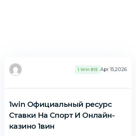
Apr 15,2026
1 Win 815
1win Официальный ресурс
Ставки На Спорт И Онлайн-
казино 1вин