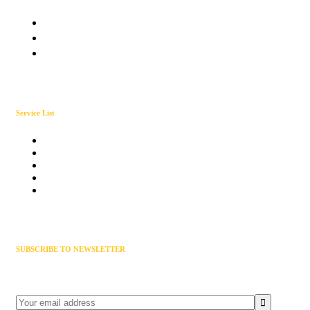
Utah City Mall, US
Mon-Sat 9:00 - 7:00
+054-123-55678
info@solarvacare.com
Service List
Solar Planning
Solar Installation
Electricity storage
Solar Repairing
Bio gas Plant
SUBSCRIBE TO NEWSLETTER
Get exclusive news & offers through our solarva newsletter