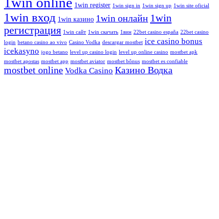
1win online
1win register
1win sign in
1win sign up
1win site oficial
1win вход
1win
1win онлайн
1win казино
регистрация
1win сайт
1win скачать
1вин
22bet casino españa
22bet casino
ice casino bonus
login
betano casino ao vivo
Casino Vodka
descargar mostbet
icekasyno
jogo betano
level up casino login
level up online casino
mostbet apk
mostbet apostas
mostbet app
mostbet aviator
mostbet bônus
mostbet es confiable
mostbet online
Казино Водка
Vodka Casino
Call us: +234 567 888
Prioritizing renewable
energy to create safer
world