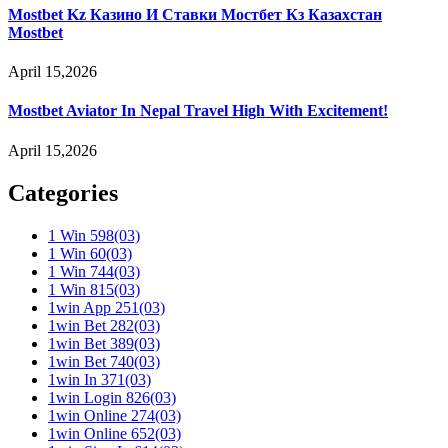
Mostbet Kz Казино И Ставки Мостбет Кз Казахстан
Mostbet
April 15,2026
Mostbet Aviator In Nepal Travel High With Excitement!
April 15,2026
Categories
1 Win 598
(03)
1 Win 60
(03)
1 Win 744
(03)
1 Win 815
(03)
1win App 251
(03)
1win Bet 282
(03)
1win Bet 389
(03)
1win Bet 740
(03)
1win In 371
(03)
1win Login 826
(03)
1win Online 274
(03)
1win Online 652
(03)