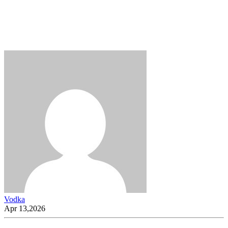
Vodka
Apr 13,2026