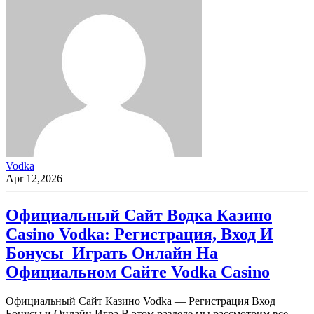
Vodka
Apr 12,2026
Официальный Сайт Водка Казино
Casino Vodka: Регистрация, Вход И
Бонусы ️ Играть Онлайн На
Официальном Сайте Vodka Casino
Официальный Сайт Казино Vodka — Регистрация Вход
Бонусы и Онлайн Игра В этом разделе мы рассмотрим все