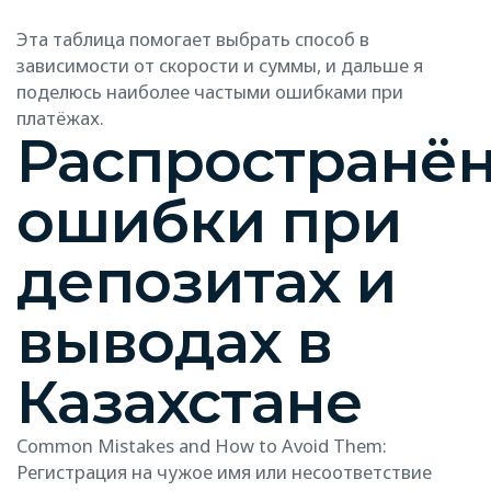
Эта таблица помогает выбрать способ в
зависимости от скорости и суммы, и дальше я
поделюсь наиболее частыми ошибками при
платёжах.
Распространё
ошибки при
депозитах и
выводах в
Казахстане
Common Mistakes and How to Avoid Them:
Регистрация на чужое имя или несоответствие