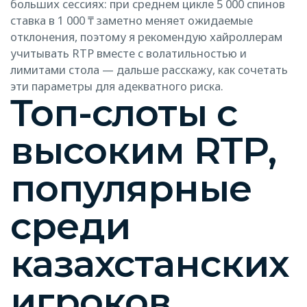
больших сессиях: при среднем цикле 5 000 спинов
ставка в 1 000 ₸ заметно меняет ожидаемые
отклонения, поэтому я рекомендую хайроллерам
учитывать RTP вместе с волатильностью и
лимитами стола — дальше расскажу, как сочетать
эти параметры для адекватного риска.
Топ-слоты с
высоким RTP,
популярные
среди
казахстанских
игроков