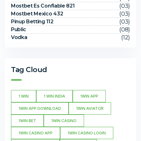
(03)
Mostbet Es Confiable 821
(03)
Mostbet Mexico 432
(03)
Pinup Betting 112
(08)
Public
(12)
Vodka
Tag Cloud
1 WIN
1 WIN INDIA
1WIN APP
1WIN APP DOWNLOAD
1WIN AVIATOR
1WIN BET
1WIN CASINO
1WIN CASINO APP
1WIN CASINO LOGIN