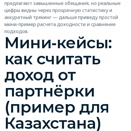
предлагают завышенные обещания, но реальные
цифры видны через прозрачную статистику и
аккуратный трекинг — дальше приведу простой
мини‑пример расчёта доходности и сравнение
подходов.
Мини‑кейсы:
как считать
доход от
партнёрки
(пример для
Казахстана)