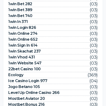
(03)
1win Bet 282
(03)
1win Bet 389
(03)
1win Bet 740
(03)
1win In 371
(03)
1win Login 826
(03)
1win Online 274
(03)
1win Online 652
(03)
1win Sign In 614
(03)
1win Skachat 237
(03)
1win Vhod 431
(03)
1win Website 547
(03)
22bet Casino 100
(369)
Ecology
(04)
Ice Casino Login 977
(03)
Jogo Betano 105
(03)
Level Up Online Casino 266
(02)
Mostbet Aviator 20
(03)
Mostbet Bonus 216