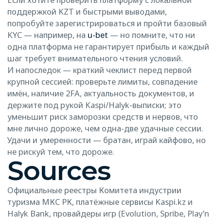
поддержкой KZT и быстрыми выводами,
попробуйте зарегистрироваться и пройти базовый
KYC — например, на
u-bet
— но помните, что ни
одна платформа не гарантирует прибыль и каждый
шаг требует внимательного чтения условий.
И напоследок — краткий чеклист перед первой
крупной сессией: проверьте лимиты, совпадение
имён, наличие 2FA, актуальность документов, и
держите под рукой Kaspi/Halyk‑выписки; это
уменьшит риск заморозки средств и нервов, что
мне лично дороже, чем одна-две удачные сессии.
Удачи и умеренности — братан, играй кайфово, но
не рискуй тем, что дороже.
Sources
Официальные реестры Комитета индустрии
туризма МКС РК, платёжные сервисы Kaspi.kz и
Halyk Bank, провайдеры игр (Evolution, Spribe, Play’n