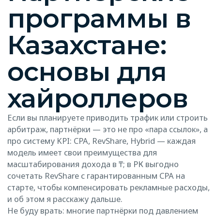
программы в
Казахстане:
основы для
хайроллеров
Если вы планируете приводить трафик или строить
арбитраж, партнёрки — это не про «пара ссылок», а
про систему KPI: CPA, RevShare, Hybrid — каждая
модель имеет свои преимущества для
масштабирования дохода в ₸; в РК выгодно
сочетать RevShare с гарантированным CPA на
старте, чтобы компенсировать рекламные расходы,
и об этом я расскажу дальше.
Не буду врать: многие партнёрки под давлением