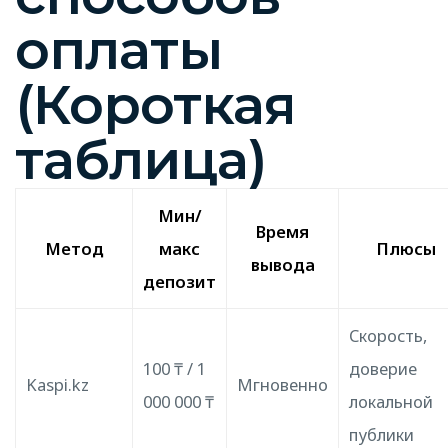
оплаты
(Короткая
таблица)
Мин/
Время
Метод
макс
Плюсы
вывода
депозит
Скорость,
100 ₸ / 1
доверие
Kaspi.kz
Мгновенно
000 000 ₸
локальной
публики