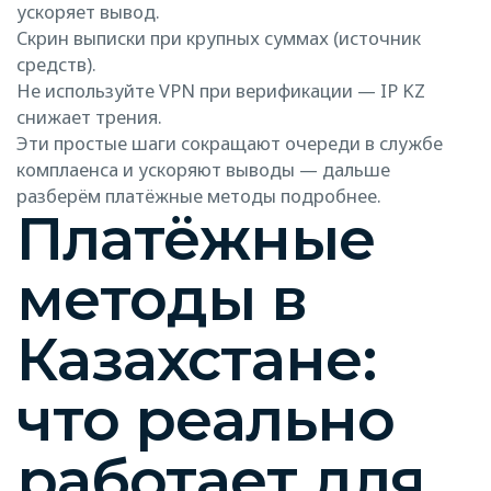
ускоряет вывод.
Скрин выписки при крупных суммах (источник
средств).
Не используйте VPN при верификации — IP KZ
снижает трения.
Эти простые шаги сокращают очереди в службе
комплаенса и ускоряют выводы — дальше
разберём платёжные методы подробнее.
Платёжные
методы в
Казахстане:
что реально
работает для