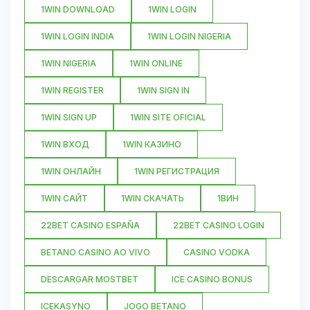
1WIN DOWNLOAD
1WIN LOGIN
1WIN LOGIN INDIA
1WIN LOGIN NIGERIA
1WIN NIGERIA
1WIN ONLINE
1WIN REGISTER
1WIN SIGN IN
1WIN SIGN UP
1WIN SITE OFICIAL
1WIN ВХОД
1WIN КАЗИНО
1WIN ОНЛАЙН
1WIN РЕГИСТРАЦИЯ
1WIN САЙТ
1WIN СКАЧАТЬ
1ВИН
22BET CASINO ESPAÑA
22BET CASINO LOGIN
BETANO CASINO AO VIVO
CASINO VODKA
DESCARGAR MOSTBET
ICE CASINO BONUS
ICEKASYNO
JOGO BETANO